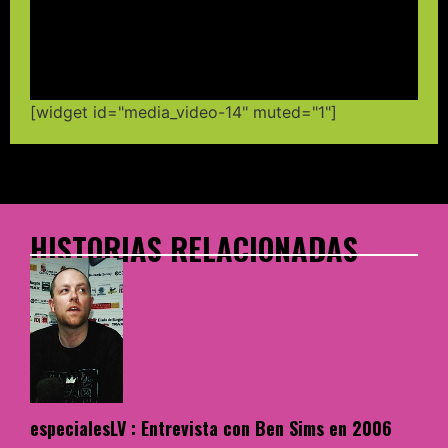
[widget id="media_video-14" muted="1"]
HISTORIAS RELACIONADAS
especialesLV : Entrevista con Ben Sims en 2006