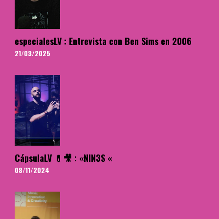
especialesLV : Entrevista con Ben Sims en 2006
21/03/2025
CápsulaLV 💊🎥 : «NIN3S «
08/11/2024