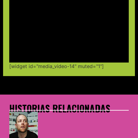
[widget id="media_video-14" muted="1"]
HISTORIAS RELACIONADAS