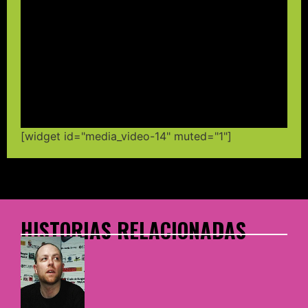
[widget id="media_video-14" muted="1"]
HISTORIAS RELACIONADAS