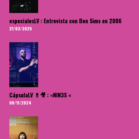
especialesLV : Entrevista con Ben Sims en 2006
21/03/2025
CápsulaLV 💊🎥 : «NIN3S «
08/11/2024