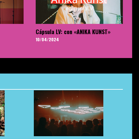
Cápsula LV: con «ANIKA KUNST»
10/04/2024