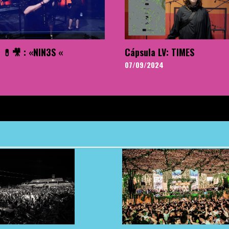
 💊🎥 : «NIN3S «
Cápsula LV: TIMES
07/09/2024