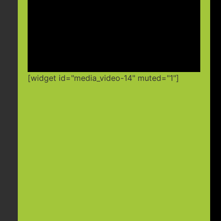
[widget id="media_video-14" muted="1"]