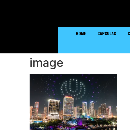
HOME
CAPSULAS
C
image