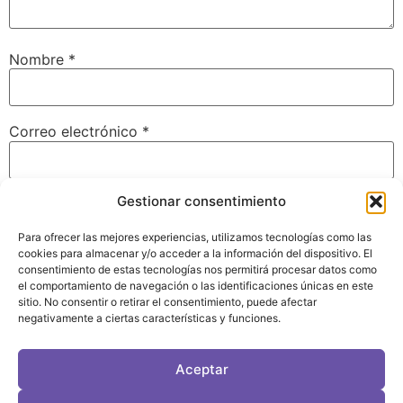
Nombre
*
Correo electrónico
*
Gestionar consentimiento
Web
Para ofrecer las mejores experiencias, utilizamos tecnologías como las
cookies para almacenar y/o acceder a la información del dispositivo. El
consentimiento de estas tecnologías nos permitirá procesar datos como
el comportamiento de navegación o las identificaciones únicas en este
Guarda mi nombre, correo electrónico y web en este
sitio. No consentir o retirar el consentimiento, puede afectar
navegador para la próxima vez que comente.
negativamente a ciertas características y funciones.
Aceptar
LeVirageTV © Todos los derechos reservados 2026