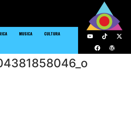
RICA
MUSICA
CULTURA
04381858046_o