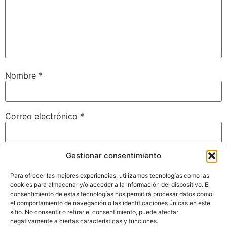
Nombre
*
Correo electrónico
*
Gestionar consentimiento
Web
Para ofrecer las mejores experiencias, utilizamos tecnologías como las
cookies para almacenar y/o acceder a la información del dispositivo. El
consentimiento de estas tecnologías nos permitirá procesar datos como
el comportamiento de navegación o las identificaciones únicas en este
Guarda mi nombre, correo electrónico y web en este
sitio. No consentir o retirar el consentimiento, puede afectar
navegador para la próxima vez que comente.
negativamente a ciertas características y funciones.