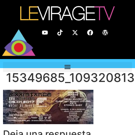
15349685_10932081
Deja una respuesta