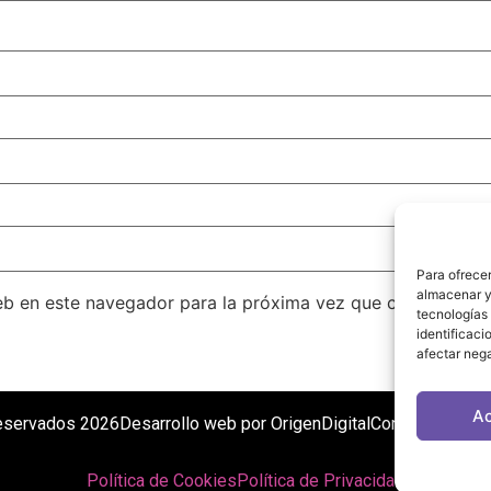
Para ofrecer
almacenar y/
eb en este navegador para la próxima vez que comente.
tecnologías
identificaci
afectar nega
A
eservados 2026
Desarrollo web por OrigenDigital
Contacto: info@
Política de Cookies
Política de Privacidad