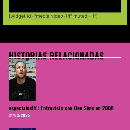
[widget id="media_video-14" muted="1"]
HISTORIAS RELACIONADAS
especialesLV : Entrevista con Ben Sims en 2006
21/03/2025