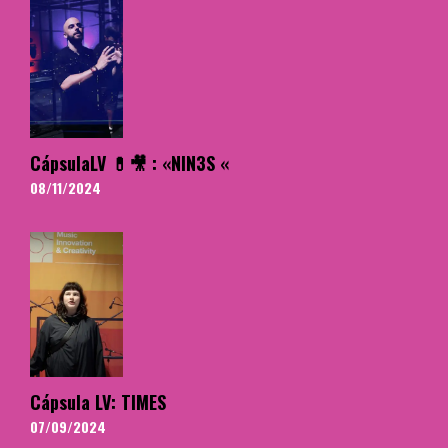
CápsulaLV 💊🎥 : «NIN3S «
08/11/2024
Cápsula LV: TIMES
07/09/2024