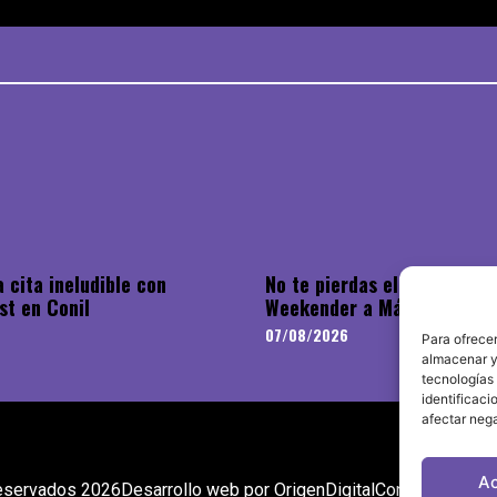
 cita ineludible con
No te pierdas el regreso d
st en Conil
Weekender a Málaga
07/08/2026
Para ofrecer
almacenar y/
tecnologías
identificaci
afectar nega
A
eservados 2026
Desarrollo web por OrigenDigital
Contacto: info@