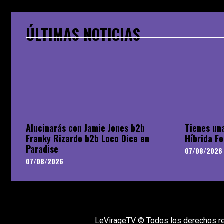
ÚLTIMAS NOTICIAS
Alucinarás con Jamie Jones b2b
Tienes una
Franky Rizardo b2b Loco Dice en
Híbrida Fe
Paradise
07/08/2026
07/08/2026
LeVirageTV © Todos los derechos r