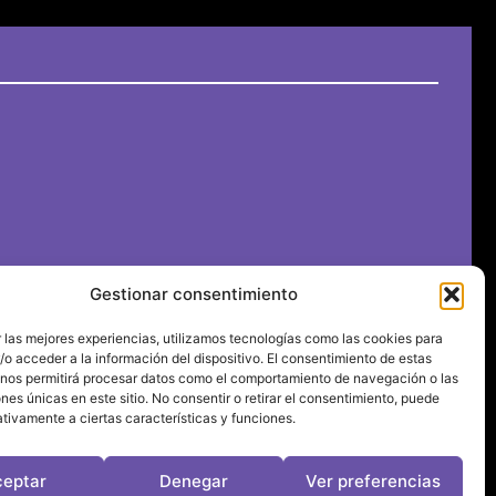
e Brunch!
El underground en Ibiza es cosa de
Gestionar consentimiento
Pyramid
06/08/2026
 las mejores experiencias, utilizamos tecnologías como las cookies para
o acceder a la información del dispositivo. El consentimiento de estas
 nos permitirá procesar datos como el comportamiento de navegación o las
ones únicas en este sitio. No consentir o retirar el consentimiento, puede
tivamente a ciertas características y funciones.
ceptar
Denegar
Ver preferencias
leviragetv