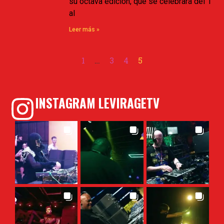
su octava edición, que se celebrará del 1
al
Leer más »
1
…
3
4
5
INSTAGRAM LEVIRAGETV