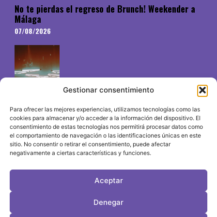
No te pierdas el regreso de Brunch! Weekender a
Málaga
07/08/2026
Gestionar consentimiento
Para ofrecer las mejores experiencias, utilizamos tecnologías como las
cookies para almacenar y/o acceder a la información del dispositivo. El
consentimiento de estas tecnologías nos permitirá procesar datos como
El underground en Ibiza es cosa de Pyramid
el comportamiento de navegación o las identificaciones únicas en este
06/08/2026
sitio. No consentir o retirar el consentimiento, puede afectar
negativamente a ciertas características y funciones.
Aceptar
LeVirageTV © Todos los derechos reservados 2026
Denegar
Desarrollo web por OrigenDigital
Contacto: info@leviragetv