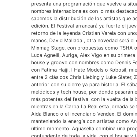
presenta una programación que vuelve a situ
nombres internacionales con lo más destacado
sabemos la distribución de los artistas que 
edición. El Festival arrancará ya fuerte el j
retorno de la leyenda Cristian Varela con un
manos, David Mallada , otra novedad será el 
Mixmag Stage, con propuestas como TSHA o M
Luca Agnelli, Auriga, Alex Vigo en su primera
house y groove con nombres como Dennis Ferre
con Fatima Hajji, I Hate Models o Kobosil, m
entre 2 clásicos Chris Liebing y Luke Slater, 
anterior con su cierre ya para historia. El 
melódicos y tech house, por donde pasarán e
más potentes del festival con la vuelta de l
mientras en la Carpa La Real esta jornada se
Aida Blanco o el incendiario Vendex. El domin
manteniendo la energía con artistas como Ann
último momento. Aquasella combina una progr
contundente de toda la vida, con el house y te