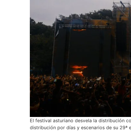
El festival asturiano desvela la distribución
distribución por días y escenarios de su 29ª e