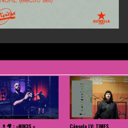
 💊🎥 : «NIN3S «
Cápsula LV: TIMES