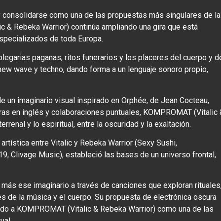
 y consolidarse como una de las propuestas más singulares de la
 & Rebeka Warrior) continúa ampliando una gira que está
specializados de toda Europa.
garias paganas, ritos funerarios y los placeres del cuerpo y d
 new wave y techno, dando forma a un lenguaje sonoro propio,
e un imaginario visual inspirado en Orphée, de Jean Cocteau,
etras en inglés y colaboraciones puntuales, KOMPROMAT (Vitalic 
rrenal y lo espiritual, entre la oscuridad y la exaltación.
tística entre Vitalic y Rebeka Warrior (Sexy Sushi,
9, Clivage Music), estableció las bases de un universo frontal,
ás ese imaginario a través de canciones que exploran rituales
s de la música y el cuerpo. Su propuesta de electrónica oscura
ando a KOMPROMAT (Vitalic & Rebeka Warrior) como una de las
ual.