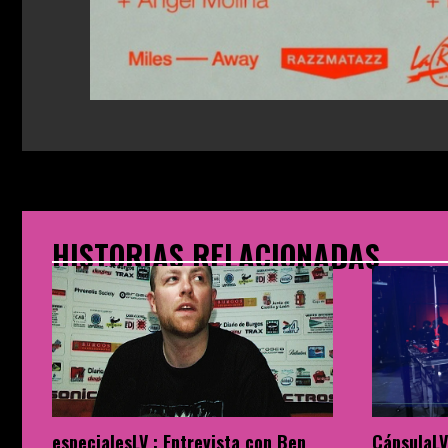
HISTORIAS RELACIONADAS
especialesLV : Entrevista con Ben
CápsulaLV