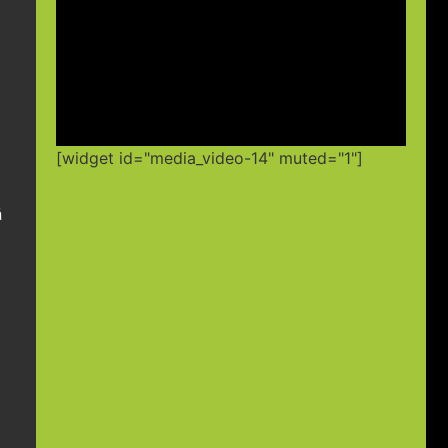
[widget id="media_video-14" muted="1"]
á