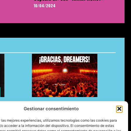
10/04/2024
e Up para
Dreambeach no defrauda en su
Gestionar consentimiento
estreno en Vélez-Málaga y abre su
nueva etapa en la Costa del Sol
 las mejores experiencias, utilizamos tecnologías como las cookies para
05/08/2026
o acceder a la información del dispositivo. El consentimiento de estas
 nos permitirá procesar datos como el comportamiento de navegación o las