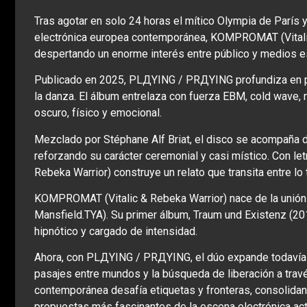
Tras agotar en solo 24 horas el mítico Olympia de París
electrónica europea contemporánea, KOMPROMAT (Vitalic
despertando un enorme interés entre público y medios e
Publicado en 2025, PLДYING / PRДYING profundiza en ple
la danza. El álbum entrelaza con fuerza EBM, cold wave,
oscuro, físico y emocional.
Mezclado por Stéphane Alf Briat, el disco se acompaña d
reforzando su carácter ceremonial y casi místico. Con l
Rebeka Warrior) construye un relato que transita entre lo te
KOMPROMAT (Vitalic & Rebeka Warrior) nace de la unión ar
Mansfield.TYA). Su primer álbum, Traum und Existenz (201
hipnótico y cargado de intensidad.
Ahora, con PLДYING / PRДYING, el dúo expande todavía m
pasajes entre mundos y la búsqueda de liberación a travé
contemporánea desafía etiquetas y fronteras, consolid
propuestas más fascinantes de la escena electrónica act