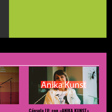
Cápsula LV: con «ANIKA KUNST»