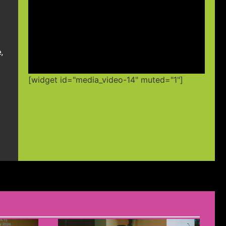
,
[widget id="media_video-14" muted="1"]