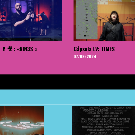
 💊🎥 : «NIN3S «
Cápsula LV: TIMES
07/09/2024