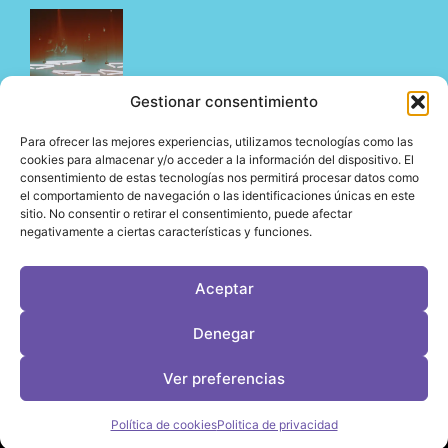
Gestionar consentimiento
Para ofrecer las mejores experiencias, utilizamos tecnologías como las
cookies para almacenar y/o acceder a la información del dispositivo. El
consentimiento de estas tecnologías nos permitirá procesar datos como
El underground en Ibiza es cosa de Pyramid
el comportamiento de navegación o las identificaciones únicas en este
06/08/2026
sitio. No consentir o retirar el consentimiento, puede afectar
negativamente a ciertas características y funciones.
Aceptar
LeVirageTV © Todos los derechos reservados 2026
Denegar
Desarrollo web por OrigenDigital
Contacto: info@leviragetv
Ver preferencias
Política de cookies
Politica de privacidad
Política de Cookies
Política de Privacidad