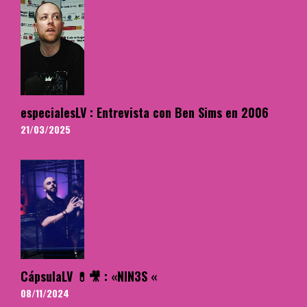
especialesLV : Entrevista con Ben Sims en 2006
21/03/2025
CápsulaLV 💊🎥 : «NIN3S «
08/11/2024