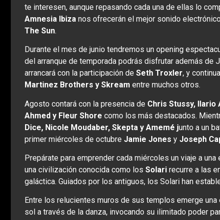
te interesen, aunque repasando cada una de ellas lo com
Amnesia Ibiza
nos ofrecerán el mejor sonido electrónic
The Sun
.
Durante el mes de junio tendremos un opening espectac
del arranque de temporada podrás disfrutar además de J
arrancará con la participación de
Seth Troxler
, y continu
Martinez Brothers y Skream
entre muchos otros.
Agosto contará con la presencia de
Chris Stussy, Ilario
Ahmed y Fleur Shore
como los más destacados. Mientr
Dice, Nicole Moudaber, Skepta y Amemé j
unto a un ba
primer miércoles de octubre
Jamie Jones
y
Joseph Cap
Prepárate para emprender cada miércoles un viaje a una e
una civilización conocida como los
Solari
recurre a las e
galáctica. Guiados por los antiguos, los Solari han estab
Entre los relucientes muros de sus templos emerge una e
sol a través de la danza, invocando su ilimitado poder pa