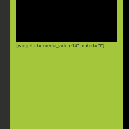
e
[widget id="media_video-14" muted="1"]
.