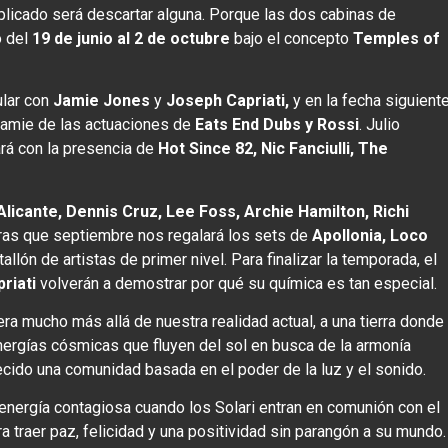
plicado será descartar alguna. Porque las dos cabinas de
o del
19 de junio al 2 de octubre
bajo el concepto
Temples of
ular con
Jamie Jones
y
Joseph Capriati,
y en la fecha siguient
amie de las actuaciones de
Eats End Dubs y Rossi
. Julio
ará con la presencia de
Hot Since 82, Nic Fanciulli, The
 Alicante, Dennis Cruz, Lee Foss, Archie Hamilton, Richi
as que septiembre nos regalará los sets de
Apollonia, Loco
tallón de artistas de primer nivel. Para finalizar la temporada, el
riati
volverán a demostrar por qué su química es tan especial.
ra mucho más allá de nuestra realidad actual, a una tierra donde
nergías cósmicas que fluyen del sol en busca de la armonía
lecido una comunidad basada en el poder de la luz y el sonido.
nergía contagiosa cuando los Solari entran en comunión con el
ra traer paz, felicidad y una positividad sin parangón a su mundo