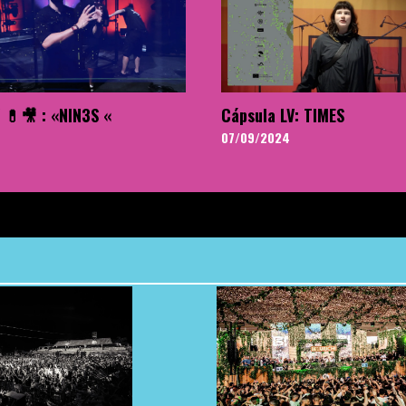
 💊🎥 : «NIN3S «
Cápsula LV: TIMES
07/09/2024