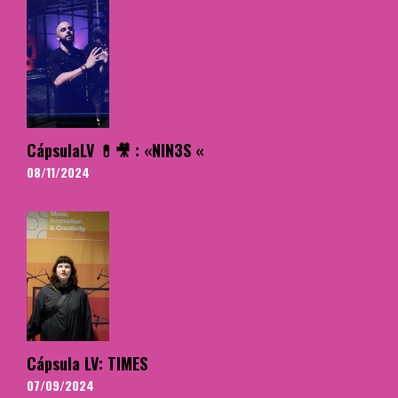
CápsulaLV 💊🎥 : «NIN3S «
08/11/2024
Cápsula LV: TIMES
07/09/2024