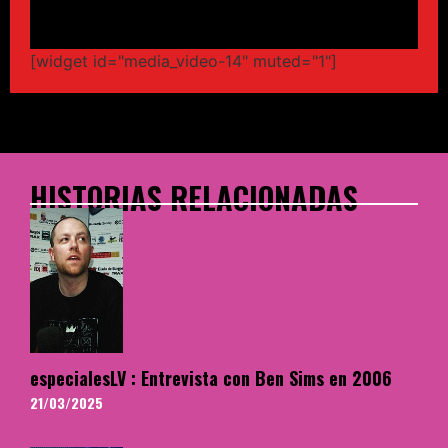
[widget id="media_video-14" muted="1"]
HISTORIAS RELACIONADAS
especialesLV : Entrevista con Ben Sims en 2006
21/03/2025