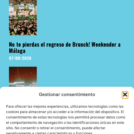
No te pierdas el regreso de Brunch! Weekender a
Málaga
07/08/2026
Gestionar consentimiento
Para ofrecer las mejores experiencias, utilizamos tecnologías como las
cookies para almacenar y/o acceder a la información del dispositivo. El
consentimiento de estas tecnologías nos permitirá procesar datos como
El underground en Ibiza es cosa de Pyramid
el comportamiento de navegación o las identificaciones únicas en este
06/08/2026
sitio. No consentir o retirar el consentimiento, puede afectar
negativamente a ciertas características y funciones.