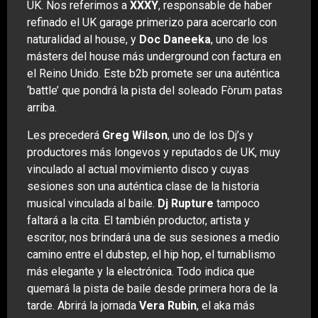
UK. Nos referimos a
XXXY
, responsable de haber
refinado el UK garage primerizo para acercarlo con
naturalidad al house, y
Doc Daneeka
, uno de los
másters del house más underground con factura en
el Reino Unido. Este b2b promete ser una auténtica
‘battle’ que pondrá la pista del soleado Fòrum patas
arriba.
Les precederá
Greg Wilson
, uno de los Dj’s y
productores más longevos y reputados de UK, muy
vinculado al actual movimiento disco y cuyas
sesiones son una auténtica clase de la historia
musical vinculada al baile.
Dj Rupture
tampoco
faltará a la cita. El también productor, artista y
escritor, nos brindará una de sus sesiones a medio
camino entre el dubstep, el hip hop, el turnablismo
más elegante y la electrónica. Todo indica que
quemará la pista de baile desde primera hora de la
tarde. Abrirá la jornada
Vera Rubin
, el aka más