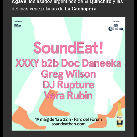
Agave
, los asados argentinos de
El Quinchito
y las
delicias venezolanas de
La Cachapera
.