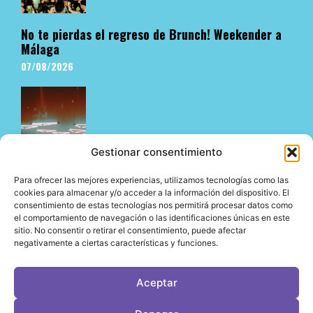
No te pierdas el regreso de Brunch! Weekender a
Málaga
07/08/2026
Gestionar consentimiento
Para ofrecer las mejores experiencias, utilizamos tecnologías como las
cookies para almacenar y/o acceder a la información del dispositivo. El
consentimiento de estas tecnologías nos permitirá procesar datos como
El underground en Ibiza es cosa de Pyramid
el comportamiento de navegación o las identificaciones únicas en este
06/08/2026
sitio. No consentir o retirar el consentimiento, puede afectar
negativamente a ciertas características y funciones.
Aceptar
LeVirageTV © Todos los derechos reservados 2026