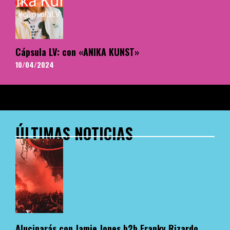
Cápsula LV: con «ANIKA KUNST»
10/04/2024
ÚLTIMAS NOTICIAS
Alucinarás con Jamie Jones b2b Franky Rizardo