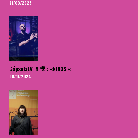
21/03/2025
CápsulaLV 💊🎥 : «NIN3S «
08/11/2024