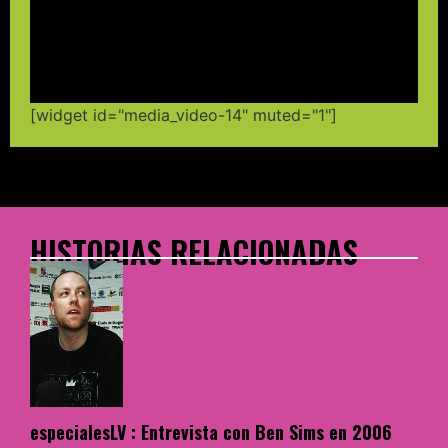
[widget id="media_video-14" muted="1"]
HISTORIAS RELACIONADAS
especialesLV : Entrevista con Ben Sims en 2006