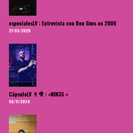
especialesLV : Entrevista con Ben Sims en 2006
21/03/2025
CápsulaLV 💊🎥 : «NIN3S «
08/11/2024