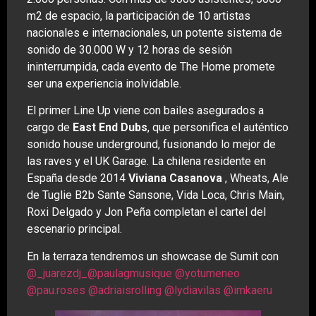
m2 de espacio, la participación de 10 artistas
nacionales e internacionales, un potente sistema de
sonido de 30.000 W y 12 horas de sesión
ininterrumpida, cada evento de The Home promete
ser una experiencia inolvidable.
El primer Line Up viene con bailes asegurados a
cargo de
East End Dubs
, que personifica el auténtico
sonido house underground, fusionando lo mejor de
las raves y el UK Garage. La chilena residente en
España desde 2014
Viviana Casanova
, Wheats, Ale
de Tuglie B2b Sante Sansone, Vida Loca, Chris Main,
Roxi Delgado y Jon Peña completan el cartel del
escenario principal.
En la terraza tendremos un showcase de Sumit con
@_juarezdj_
@paulagmusique
@yotumeneo
@pau.roses
@adriaisrolling
@lydiavilas
@imkaeru