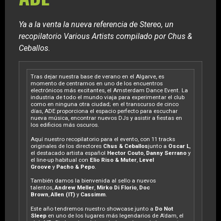
Ya a la venta la nueva referencia de Stereo, un
recopilatorio Various Artists compilado por Chus &
Ceballos.
Tras dejar nuestra base de verano en el Algarve, es
momento de centrarnos en uno de los encuentros
electrónicos más excitantes, el Amsterdam Dance Event. La
industria de todo el mundo viaja para experimentar el club
como en ninguna otra ciudad; en el transcurso de cinco
días, ADE proporciona el espacio perfecto para escuchar
nueva música, encontrar nuevos DJs y asistir a fiestas en
los edificios más oscuros.
Aquí nuestro recopilatorio para el evento, con 11 tracks
originales de los directores
Chus & Ceballos
junto a
Oscar L
,
el destacado artista español
Hector Couto
,
Danny Serrano
y
el line-up habitual con
Elio Riso & Muter
,
Level
Groove
y
Pacho & Pepo
.
También damos la bienvenida al sello a nuevos
talentos,
Andrew Meller
,
Mirko Di Florio
,
Doc
Brown
,
Allen
(IT)
y
Cassimm
.
Este año tendremos nuestro showcase junto a
Do Not
Sleep
en uno de los lugares más legendarios de A’dam, el