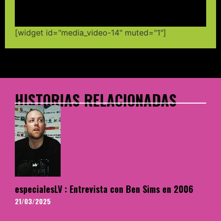
[widget id="media_video-14" muted="1"]
HISTORIAS RELACIONADAS
especialesLV : Entrevista con Ben Sims en 2006
21/03/2025