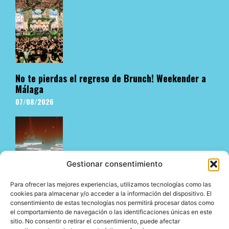
No te pierdas el regreso de Brunch! Weekender a
Málaga
07/08/2026
Gestionar consentimiento
Para ofrecer las mejores experiencias, utilizamos tecnologías como las
cookies para almacenar y/o acceder a la información del dispositivo. El
consentimiento de estas tecnologías nos permitirá procesar datos como
El underground en Ibiza es cosa de Pyramid
el comportamiento de navegación o las identificaciones únicas en este
06/08/2026
sitio. No consentir o retirar el consentimiento, puede afectar