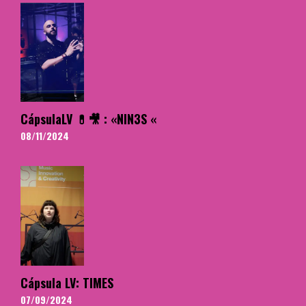
CápsulaLV 💊🎥 : «NIN3S «
08/11/2024
Cápsula LV: TIMES
07/09/2024