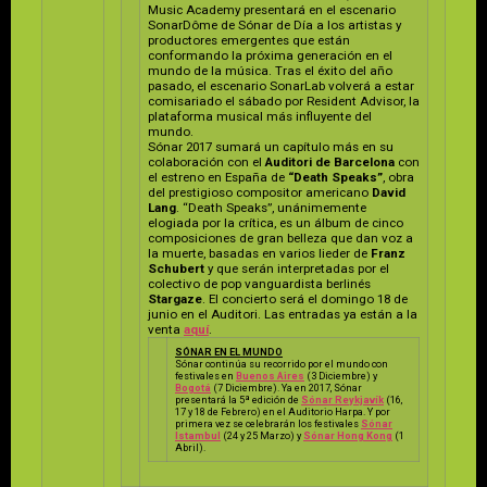
Music Academy presentará en el escenario
SonarDôme de Sónar de Día a los artistas y
productores emergentes que están
conformando la próxima generación en el
mundo de la música. Tras el éxito del año
pasado, el escenario SonarLab volverá a estar
comisariado el sábado por Resident Advisor, la
plataforma musical más influyente del
mundo.
Sónar 2017 sumará un capítulo más en su
colaboración con el
Auditori de Barcelona
con
el estreno en España de
“Death Speaks”
, obra
del prestigioso compositor americano
David
Lang
. “Death Speaks”, unánimemente
elogiada por la crítica, es un álbum de cinco
composiciones de gran belleza que dan voz a
la muerte, basadas en varios lieder de
Franz
Schubert
y que serán interpretadas por el
colectivo de pop vanguardista berlinés
Stargaze
. El concierto será el domingo 18 de
junio en el Auditori. Las entradas ya están a la
venta
aquí
.
SÓNAR EN EL MUNDO
Sónar continúa su recorrido por el mundo con
festivales en
Buenos Aires
(3 Diciembre) y
Bogotá
(7 Diciembre). Ya en 2017, Sónar
presentará la 5ª edición de
Sónar Reykjavík
(16,
17 y 18 de Febrero) en el Auditorio Harpa. Y por
primera vez se celebrarán los festivales
Sónar
Istambul
(24 y 25 Marzo) y
Sónar Hong Kong
(1
Abril).