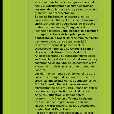
está siendo reclamado por figuras clave del
pop; y el experimentado dj británico
Damian
Lazarus
, descubridor de hits y selector con un
gran sentido del espectáculo.
Sónar de Día
también presentará varias
propuestas de alto nivel artístico: el innovador
show tecnológico y audiovisual del productor
norteamericano
Nosaj Thing
junto al
tecnólogo japonés
Daito Manabe, que también
protagonizará una de las principales
conferencias d Sónar+D
; el estreno en directo
del nuevo disco de las asturianas
LCC
,
experimentadoras de primer nivel; el
espectáculo inmersivo de
Amnesia Scanner
;
el concierto de
Forest Swords
del sello Tri
Angle presentando su esperado nuevo disco
en SonarHall; y el show visual del emergente y
carismático
GAIKA
, uno de los nombres clave
ahora mismo de la escena underground de
Londres.
Las últimas corrientes del hip hop, el trap y la
bass music surgida de internet tendrán una
presencia importante con las actuaciones de
Stööki Sound
o
Nadia Rose
, novísimos
representantes de la música urbana británica;
la plataforma y colectivo musical de Los
Ángeles
Soulection
; el impactante y
jovencísimo MC estonio
Tommy Cash
, que
está causando un gran revuelo con sus
vídeos; y el trap nacional de los ascendentes
Kinder Malo & Pimp Flaco
.
Por decimotercer año consecutivo, Red Bull