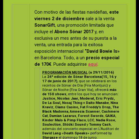
Con motivo de las fiestas navideñas,
este
viernes 2 de diciembre
sale a la venta
SonarGift
, una promoción limitada que
incluye el
Abono Sónar 2017
y, en
exclusiva un mes antes de su puesta a la
venta, una entrada para la exitosa
exposición internacional
“David Bowie Is»
en Barcelona. Todo, a un
precio especial
de 170€
. Puede adquirirse
aquí
.
PROGRAMACIÓN MUSICAL
(a 29/11/2016)
La
24ª edición de Sónar Barcelona
(15, 16 y
17 de junio de 2017)
, que se celebrará en los
recintos de Sónar de Día (Fira Montjuïc) y
Sónar de Noche (Fira Gran Via), ofrecerá
más
de 150 shows
, entre los que hoy se anuncian:
Justice, Nicolas Jaar, Moderat, Eric Prydz,
De La Soul, Nosaj Thing + Daito Manabe
,
Nina
Kraviz
,
Clams Casino, Fat Freddy’s Drop, The
Black Madonna
,
Amnesia Scanner
,
Cashmere
Cat
,
Damian Lazarus
,
Forest Swords
,
GAIKA
,
Kinder Malo & Pimp Flaco
,
LCC
,
Nadia Rose
,
Soulection
,
Stööki Sound
y
Tommy Cash
,
además del concierto especial en L’Auditori de
David Lang «Death Speaks»
performed by
Stargaze
el domingo 18 de junio.