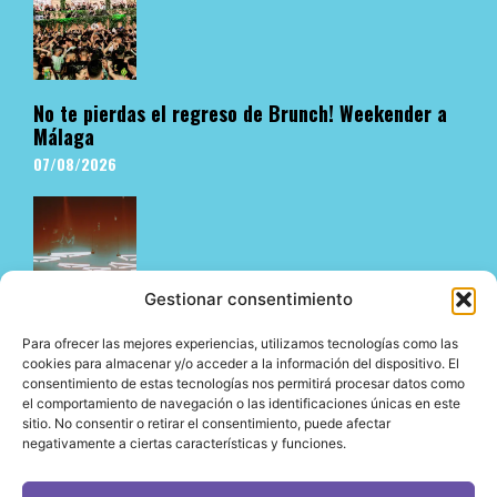
No te pierdas el regreso de Brunch! Weekender a
Málaga
07/08/2026
Gestionar consentimiento
Para ofrecer las mejores experiencias, utilizamos tecnologías como las
cookies para almacenar y/o acceder a la información del dispositivo. El
consentimiento de estas tecnologías nos permitirá procesar datos como
El underground en Ibiza es cosa de Pyramid
el comportamiento de navegación o las identificaciones únicas en este
06/08/2026
sitio. No consentir o retirar el consentimiento, puede afectar
negativamente a ciertas características y funciones.