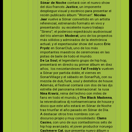
Sónar de Noche
contará con el nuevo show
del dúo francés
Justice
, un imponente
despliegue visual y escénico para presentar el
recién publicado álbum “Woman”.
Nicolas
Jaar
vuelve a Sónar convertido en un artista
referencial, estrenando formato en vivo y
presentando su excelente nuevo trabajo
“Sirens”; el poderoso espectáculo audiovisual
del trío alemán
Moderat
, uno de los proyectos
más sólidos y admirados de la electrónica
actual; y el espectacular show del sueco
Eric
Prydz
en SonarClub, uno de los más
importantes maestros de ceremonias en las
pistas de baile de todo el mundo.
De La Soul
, el legendario grupo de hip hop,
presentará en directo su primer álbum en diez
años; los neozelandeses
Fat Freddy’s
vuelven
a Sónar por partida doble, el viernes en
SonarVillage y el sábado en SonarPub
,
con su
mezcla de dub, funk, soul y destellos de house.
Además, el festival contará con dos de las djs
estrella del panorama internacional: la rusa
Nina Kraviz
, reina del techno con miles de
fans en todo el mundo, y
The Black Madonna
,
la reivendicativa dj norteamericana de house y
disco que este año estará en Sónar de Noche
tras triunfar el año pasado en Sónar de Día.
A destacar otros tres nombres con un
discurso propio y muy consolidado:
Clams
Casino
, con uno de sus contadísimos sets de
hip hop avanzado; el joven productor noruego
Cashmere Cat
, que presenta nuevo álbum y