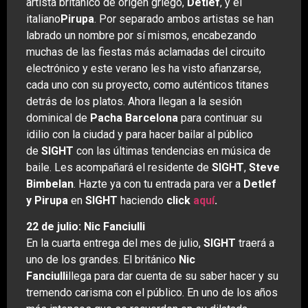
artista británico de origen griego,
Detlef
, y el
italiano
Pirupa
. Por separado ambos artistas se han
labrado un nombre por sí mismos, encabezando
muchas de las fiestas más aclamadas del circuito
electrónico y este verano les ha visto afianzarse,
cada uno con su proyecto, como auténticos titanes
detrás de los platos. Ahora llegan a la sesión
dominical de
Pacha Barcelona
para continuar su
idilio con la ciudad y para hacer bailar al público
de
SIGHT
con las últimas tendencias en música de
baile. Les acompañará el residente de
SIGHT
,
Steve
Bimbelan
. Hazte ya con tu entrada para ver a
Detlef
y Pirupa
en
SIGHT
haciendo
click
aquí
.
22 de julio: Nic Fanciulli
En la cuarta entrega del mes de julio,
SIGHT
traerá a
uno de los grandes. El británico
Nic
Fanciulli
llega para dar cuenta de su saber hacer y su
tremendo carisma con el público. En uno de los años