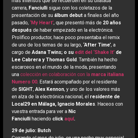
más intensos que se recuerden en su dilatada
carrera,
Fanciulli
sigue con los coletazos de la
presentación de su
álbum debut
a finales del año
pasado,
‘My Heart’
, que presentó más de
20 años
después
de haber empezado en la electrónica.
Prolífico productor, hace poco presentaba el remix
de uno de los temas de su largo,
‘After Time’
, a
cargo de
Adana Twins; o su
edit del ‘Shake It’
de
Lee Cabrera y Thomas Gold
. También ha hecho
escarceos en el mundo de la moda, presentando
una
colección en colaboración con la
marca italiana
Numero 00
. Estará acompañado por el residente
de
SIGHT
,
Alex Kennon
, y uno de los valores más
en alza de la electrónica nacional, el
residente de
Local29 en Málaga, Ignacio Morales
. Haceos con
vuestra entrada para ver a
Nic
Fanciulli
haciendo
click
aquí
.
29 de julio: Butch
Cerrando el mes de julio, en una noche muy especial