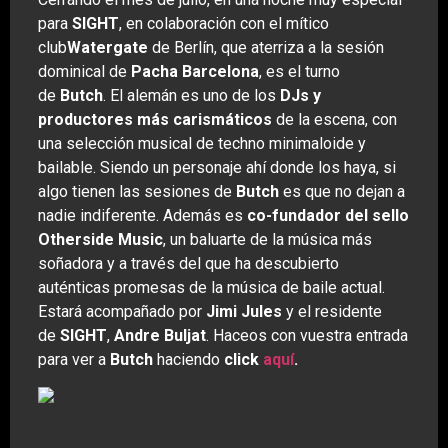
para
SIGHT
, en colaboración con el mítico
club
Watergate
de Berlín, que aterriza a la sesión
dominical de
Pacha Barcelona
, es el turno
de
Butch
. El alemán es uno de los
DJs y
productores más carismáticos
de la escena, con
una selección musical de techno minimaloide y
bailable. Siendo un personaje ahí donde los haya, si
algo tienen las sesiones de
Butch
es que no dejan a
nadie indiferente. Además es
co-fundador del sello
Otherside Music
, un baluarte de la música más
soñadora y a través del que ha descubierto
auténticas promesas de la música de baile actual.
Estará acompañado por
Jimi Jules
y el residente
de
SIGHT
,
Andre Buljat
. Haceos con vuestra entrada
para ver a
Butch
haciendo
click
aquí
.