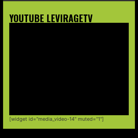
YOUTUBE LEVIRAGETV
[widget id="media_video-14" muted="1"]