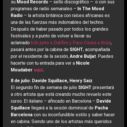
su
Mood Records
– sello discográfico – o con sus
programas de radio semanales –
In The Mood
Radio
– la artista británica con raíces africanas es
una de las fuerzas más indomables del techno.
Después de haber pasado por todos los grandes
festivales y a punto de volver a llevar su
aclamado
b3b junto a Dubfire y Paco Osuna a Ibiza
,
pasará antes por la cabina de
SIGHT
, acompañada
por el residente de la sesión,
Andre Buljat
. Puedes
hacerte con tu entrada para ver a
Nicole
Moudaber
aquí
.
8 de julio: Davide Squillace, Henry Saiz
El segundo fin de semana de julio
SIGHT
presentará
a otro artista que está creando mucho revuelo este
curso. El italiano – afincado en Barcelona –
Davide
Squillace
llegará a la sesión dominical de
Pacha
Barcelona
con su inconfundible estilo y saber hacer
en cabina. Siendo uno de los artistas más queridos