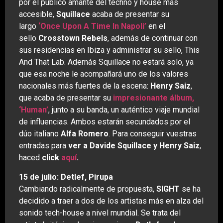
por el público amante del techno y house más
accesible,
Squillace
acaba de presentar su
largo
‘Once Upon A Time In Napoli’
en el
sello
Crosstown Rebels
, además de continuar con
sus residencias en Ibiza y administrar su sello, This
And That Lab. Además Squillace no estará solo, ya
que esa noche le acompañará uno de los valores
nacionales más fuertes de la escena:
Henry Saiz
,
que acaba de presentar su
impresionante álbum,
‘Human’
, junto a su banda, un auténtico viaje mundial
de influencias. Ambos estarán secundados por el
dúo italiano
Alfa Romero
. Para conseguir vuestras
entradas para
ver a Davide Squillace y Henry Saiz
,
haced
click
aquí
.
15 de julio: Detlef, Pirupa
Cambiando radicalmente de propuesta,
SIGHT
se ha
decidido a traer a dos de los artistas más en alza del
sonido tech-house a nivel mundial. Se trata del