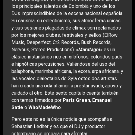
los principales talentos de Colombia y uno de los
DJs imprescindibles de la escena nacional española.
Su carisma, su eclecticismo, sus atmósferas únicas
y sus sesiones plagadas de clímax son reclamados
por los mejores clubes, festivales y sellos (ElRow
Music, Deeperfect, Cr2 Records, Bush Records,
Nervous, Stereo Productions). «
Marafagni
» es un
clásico instantáneo rico en xilófonos, coloridos pads
e hipnóticas percusiones. Valiéndose del uso del
balaphone, marimba africana, la ecora, arpa africana, y
las vocales dialectales de Syla estos dos artistas
han creado una
oda
al amor, a prestar ayuda, apoyo y
cuidado al otro. Este sexto capítulo cuenta también
con temas firmados por
Paris Green
,
Emanuel
Satie
o
WhoMadeWho
.
Pero esta no es la única noticia que acompaña a
Sebastian Ledher y es que el DJ y productor
colombiano se prepara para afrontar