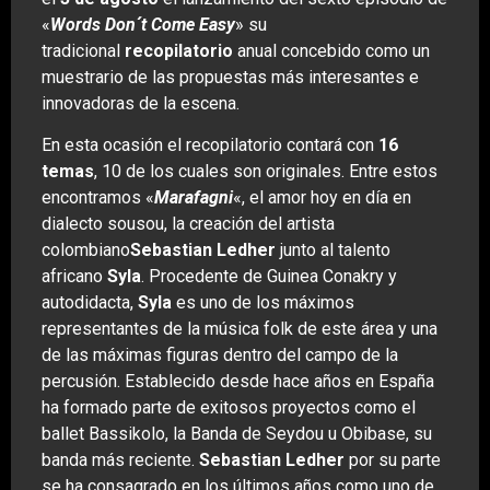
«
Words Don´t Come Easy
» su
tradicional
recopilatorio
anual concebido como un
muestrario de las propuestas más interesantes e
innovadoras de la escena.
En esta ocasión el recopilatorio contará con
16
temas
, 10 de los cuales son originales. Entre estos
encontramos «
Marafagni
«, el amor hoy en día en
dialecto sousou, la creación del artista
colombiano
Sebastian Ledher
junto al talento
africano
Syla
. Procedente de Guinea Conakry y
autodidacta,
Syla
es uno de los máximos
representantes de la música folk de este área y una
de las máximas figuras dentro del campo de la
percusión. Establecido desde hace años en España
ha formado parte de exitosos proyectos como el
ballet Bassikolo, la Banda de Seydou u Obibase, su
banda más reciente.
Sebastian Ledher
por su parte
se ha consagrado en los últimos años como uno de