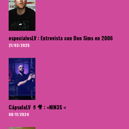
especialesLV : Entrevista con Ben Sims en 2006
21/03/2025
CápsulaLV 💊🎥 : «NIN3S «
08/11/2024