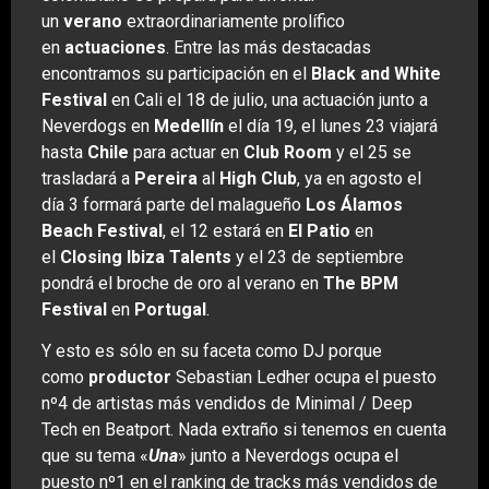
un
verano
extraordinariamente prolífico
en
actuaciones
. Entre las más destacadas
encontramos su participación en el
Black and White
Festival
en Cali el 18 de julio, una actuación junto a
Neverdogs en
Medellín
el día 19, el lunes 23 viajará
hasta
Chile
para actuar en
Club Room
y el 25 se
trasladará a
Pereira
al
High Club
, ya en agosto el
día 3 formará parte del malagueño
Los Álamos
Beach Festival
, el 12 estará en
El Patio
en
el
Closing Ibiza Talents
y el 23 de septiembre
pondrá el broche de oro al verano en
The BPM
Festival
en
Portugal
.
Y esto es sólo en su faceta como DJ porque
como
productor
Sebastian Ledher ocupa el puesto
nº4 de artistas más vendidos de Minimal / Deep
Tech en Beatport. Nada extraño si tenemos en cuenta
que su tema «
Una
» junto a Neverdogs ocupa el
puesto nº1 en el ranking de tracks más vendidos de