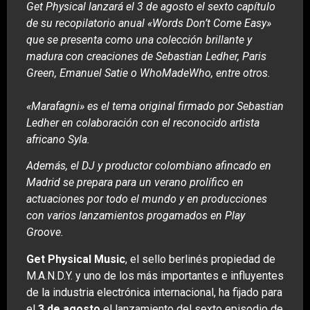
Get Physical lanzará el 3 de agosto el sexto capítulo
de su recopilatorio anual «Words Don’t Come Easy»
que se presenta como una colección brillante y
madura con creaciones de Sebastian Ledher, Paris
Green, Emanuel Satie o WhoMadeWho, entre otros.
«Marafagni» es el tema original firmado por Sebastian
Ledher en colaboración con el reconocido artista
africano Syla.
Además, el DJ y productor colombiano afincado en
Madrid se prepara para un verano prolífico en
actuaciones por todo el mundo y en producciones
con varios lanzamientos progamados en Play
Groove.
Get Physical Music
, el sello berlinés propiedad de
M.A.N.D.Y. y uno de los más importantes e influyentes
de la industria electrónica internacional, ha fijado para
el
3 de agosto
el lanzamiento del sexto episodio de