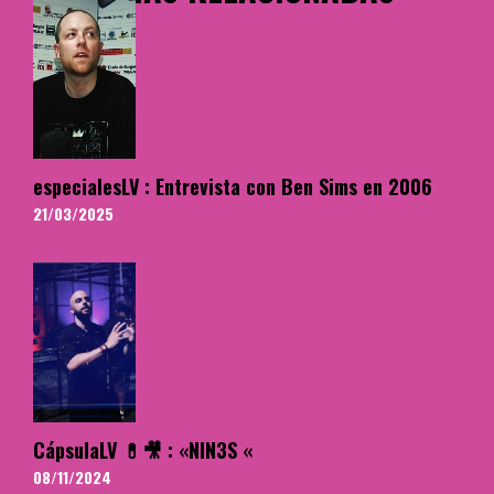
especialesLV : Entrevista con Ben Sims en 2006
21/03/2025
CápsulaLV 💊🎥 : «NIN3S «
08/11/2024