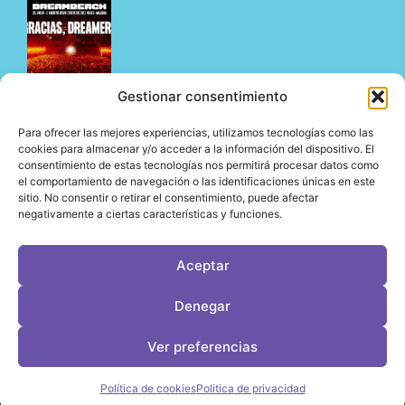
Gestionar consentimiento
Para ofrecer las mejores experiencias, utilizamos tecnologías como las
Dreambeach no defrauda en su estreno en Vélez-
cookies para almacenar y/o acceder a la información del dispositivo. El
consentimiento de estas tecnologías nos permitirá procesar datos como
Málaga y abre su nueva etapa en la Costa del Sol
el comportamiento de navegación o las identificaciones únicas en este
05/08/2026
sitio. No consentir o retirar el consentimiento, puede afectar
negativamente a ciertas características y funciones.
Aceptar
LeVirageTV © Todos los derechos reservados 2026
Denegar
Desarrollo web por OrigenDigital
Contacto: info@leviragetv
Ver preferencias
Política de cookies
Politica de privacidad
Política de Cookies
Política de Privacidad