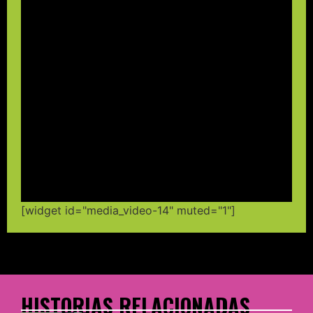
[widget id="media_video-14" muted="1"]
HISTORIAS RELACIONADAS