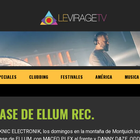
PECIALES
CLUBBING
FESTIVALES
AMÉRICA
MUSICA
SE DE ELLUM REC.
 PIKNIC ELECTRONIK, los domingos en la montaña de Montjuich lo
wcase de ELLUM, con MACEO PLEX al frente y DANNY DAZE, ODD