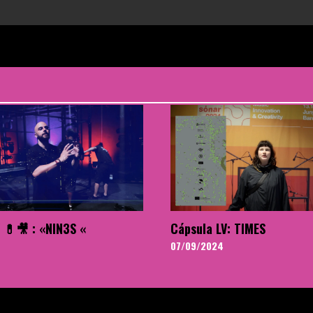
 💊🎥 : «NIN3S «
Cápsula LV: TIMES
07/09/2024