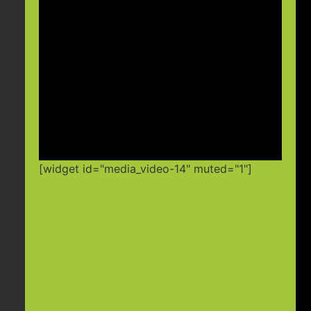
[widget id="media_video-14" muted="1"]