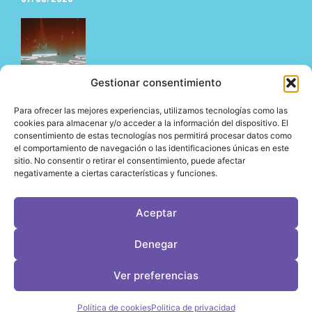
Gestionar consentimiento
Para ofrecer las mejores experiencias, utilizamos tecnologías como las
cookies para almacenar y/o acceder a la información del dispositivo. El
consentimiento de estas tecnologías nos permitirá procesar datos como
El underground en Ibiza es cosa de Pyramid
el comportamiento de navegación o las identificaciones únicas en este
06/08/2026
sitio. No consentir o retirar el consentimiento, puede afectar
negativamente a ciertas características y funciones.
Aceptar
LeVirageTV © Todos los derechos reservados 2026
Denegar
Desarrollo web por OrigenDigital
Contacto: info@leviragetv
Ver preferencias
Política de cookies
Politica de privacidad
Política de Cookies
Política de Privacidad