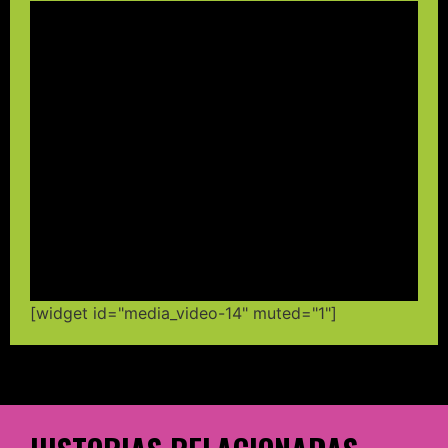
[widget id="media_video-14" muted="1"]