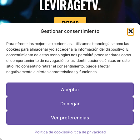
L
E
V
I
R
A
G
E
T
V
.
C
O
ENTRAR
Gestionar consentimiento
Para ofrecer las mejores experiencias, utilizamos tecnologías como las
cookies para almacenar y/o acceder a la información del dispositivo. El
consentimiento de estas tecnologías nos permitirá procesar datos como
el comportamiento de navegación o las identificaciones únicas en este
sitio. No consentir o retirar el consentimiento, puede afectar
negativamente a ciertas características y funciones.
Aceptar
Denegar
Ver preferencias
Política de cookies
Politica de privacidad