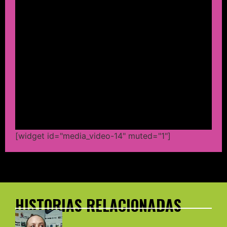
[widget id="media_video-14" muted="1"]
HISTORIAS RELACIONADAS