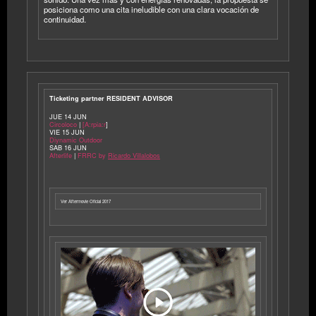
posiciona como una cita ineludible con una clara vocación de
continuidad.
Ticketing partner RESIDENT ADVISOR
JUE 14 JUN
Circoloco
|
[A:rpia:r
]
VIE 15 JUN
Diynamic Outdoor
SAB 16 JUN
Afterlife
|
FRRC by
Ricardo Villalobo
s
Ver Aftermovie Oficial 2017