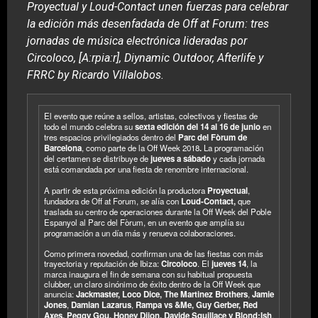
Proyectual y Loud-Contact unen fuerzas para celebrar
la edición más desenfadada de Off at Forum: tres
jornadas de música electrónica lideradas por
Circoloco, [A:rpia:r], Diynamic Outdoor, Afterlife y
FRRC by Ricardo Villalobos.
El evento que reúne a sellos, artistas, colectivos y fiestas de
todo el mundo celebra su
sexta edición del 14 al 16 de junio
en
tres espacios privilegiados dentro del
Parc del Fòrum de
Barcelona
, como parte de la Off Week 2018
.
La programación
del certamen se distribuye de
jueves a sábado
y cada jornada
está comandada por una fiesta de renombre internacional.
A partir de esta próxima edición la productora
Proyectual
,
fundadora de Off at Forum, se alía con
Loud-Contact
,
que
traslada su centro de operaciones durante la Off Week del Poble
Espanyol al Parc del Fòrum, en un evento que amplía su
programación a un día más y renueva colaboraciones.
Como primera novedad, confirman una de las fiestas con más
trayectoria y reputación de Ibiza:
Circoloco
. El
jueves 14
, la
marca inaugura el fin de semana con su habitual propuesta
clubber, un claro sinónimo de éxito dentro de la Off Week que
anuncia:
Jackmaster, Loco Dice, The Martinez Brothers
,
Jamie
Jones
,
Damian Lazarus
,
Rampa vs &Me, Guy Gerber, Red
Axes, Peggy Gou, Honey Dijon, Davide Squillace y Blond:Ish
.