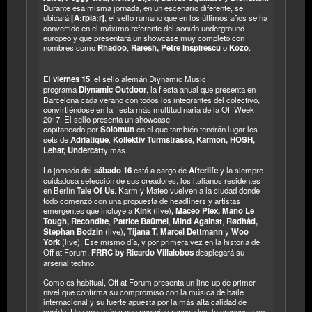
Durante esa misma jornada, en un escenario diferente, se
ubicará
[A:rpia:r]
,
el sello rumano que en los últimos años se ha
convertido en el máximo referente del sonido underground
europeo y que presentará un showcase muy completo con
nombres como
Rhadoo
,
Raresh,
Petre Inspirescu
o
Kozo
.
El
viernes 15
, el sello alemán Diynamic Music
programa
Diynamic Outdoor
, la fiesta anual que presenta en
Barcelona cada verano con todos los integrantes del colectivo,
convirtiéndose en la fiesta más multitudinaria de la Off Week
2017. El sello presenta un showcase
capitaneado por
Solomun
en el que también tendrán lugar los
sets de
Adriatique
,
Kollektiv Turmstrasse, Karmon,
HOSH,
Lehar, Undercatt
y más.
La jornada del
sábado 16
está a cargo de
Afterlife
y la siempre
cuidadosa selección de sus creadores, los italianos residentes
en Berlín
Tale Of Us
. Karm y Mateo vuelven a la ciudad donde
todo comenzó con una propuesta de headliners y artistas
emergentes que incluye a
Kink
(live)
,
Maceo Plex, Mano Le
Tough, Recondite
,
Patrice Baümel
,
Mind Against
,
Rødhåd,
Stephan Bodzin
(live)
, Tijana T,
Marcel Dettmann
y
Woo
York
(live). Ese mismo día, y por primera vez en la historia de
Off at Forum,
FRRC by Ricardo Villalobos
desplegará su
arsenal techno.
Como es habitual, Off at Forum presenta un line-up de primer
nivel que confirma su compromiso con la música de baile
internacional y su fuerte apuesta por la más alta calidad de
sonido. Una vez más y con energías renovadas, la propuesta se