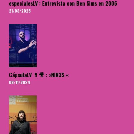
especialesLV : Entrevista con Ben Sims en 2006
21/03/2025
CápsulaLV 💊🎥 : «NIN3S «
08/11/2024