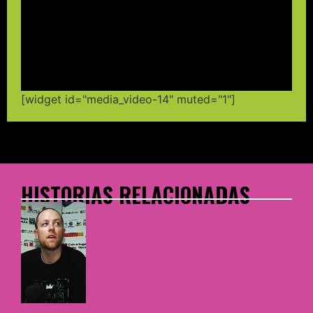
[widget id="media_video-14" muted="1"]
HISTORIAS RELACIONADAS