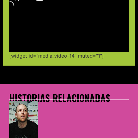
[widget id="media_video-14" muted="1"]
HISTORIAS RELACIONADAS