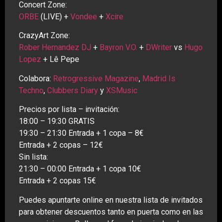
Concert Zone:
ORBE
(LIVE) +
Vondee
+
Xcire
CrazyArt Zone:
Rober Hernandez DJ
+
Bayron V.O.
+
DWriter
vs
Hugo
Lopez
+ Lê Pepe
Colabora:
Retrogressive Magazine
,
Madrid Is
Techno
,
Clubbers Diary
y
XSMusic
Precios por lista – invitación:
18:00 – 19:30 GRATIS
19:30 – 21:30 Entrada + 1 copa – 8€
Entrada + 2 copas – 12€
Sin lista:
21:30 – 00:00 Entrada + 1 copa 10€
Entrada + 2 copas 15€
Puedes apuntarte online en nuestra lista de invitados
para obtener descuentos tanto en puerta como en las