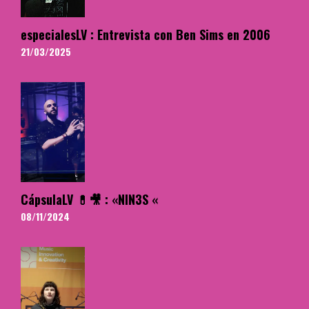
especialesLV : Entrevista con Ben Sims en 2006
21/03/2025
CápsulaLV 💊🎥 : «NIN3S «
08/11/2024