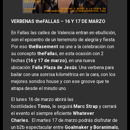
VERBENAS theFALLAS – 16 Y 17 DE MARZO
En Fallas las calles de Valencia entran en ebullición,
son el epicentro de un terremoto de alegría y fiesta.
Por eso
theBasement
se une a la celebración con
su concepto
theFalla
s, en esta ocasión con 2
fechas
(16 y 17 de marzo)
, en una nueva
ubicación:
Falla Plaza de Jesús
. Una verbena para
bailar con una sonrisa kilométrica en la cara, con los
mejores sonidos house y con ese groove que te
atrapa desde el minuto uno.
El lunes 16 de marzo abrirá las
hostilidades
Tinno,
le seguirá
Marc Strap
y cerrará
el evento el siempre eficiente
Whatever
Charles.
El martes 17 de marzo podrás disfrutar de
un b2b espectacular entre
Goalmaker y Boranimals
,