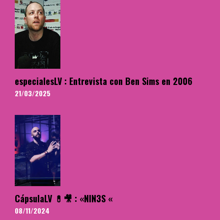
especialesLV : Entrevista con Ben Sims en 2006
21/03/2025
CápsulaLV 💊🎥 : «NIN3S «
08/11/2024