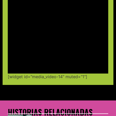
[widget id="media_video-14" muted="1"]
HISTORIAS RELACIONADAS