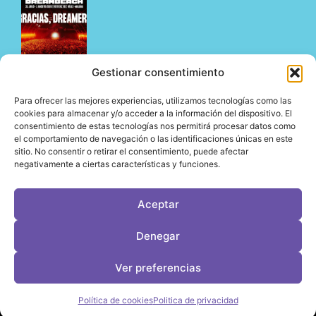
Gestionar consentimiento
Para ofrecer las mejores experiencias, utilizamos tecnologías como las
Dreambeach no defrauda en su estreno en Vélez-
cookies para almacenar y/o acceder a la información del dispositivo. El
consentimiento de estas tecnologías nos permitirá procesar datos como
Málaga y abre su nueva etapa en la Costa del Sol
el comportamiento de navegación o las identificaciones únicas en este
05/08/2026
sitio. No consentir o retirar el consentimiento, puede afectar
negativamente a ciertas características y funciones.
Aceptar
LeVirageTV © Todos los derechos reservados 2026
Denegar
Desarrollo web por OrigenDigital
Contacto: info@leviragetv
Ver preferencias
Política de cookies
Politica de privacidad
Política de Cookies
Política de Privacidad