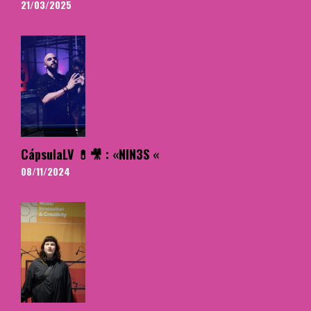
21/03/2025
CápsulaLV 💊🎥 : «NIN3S «
08/11/2024