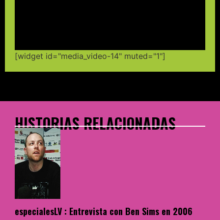
[widget id="media_video-14" muted="1"]
HISTORIAS RELACIONADAS
especialesLV : Entrevista con Ben Sims en 2006