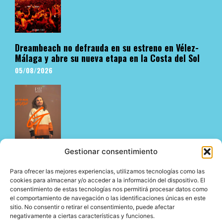
Dreambeach no defrauda en su estreno en Vélez-
Málaga y abre su nueva etapa en la Costa del Sol
05/08/2026
Gestionar consentimiento
Fitz Mallorca presenta un agosto de primer nivel
Para ofrecer las mejores experiencias, utilizamos tecnologías como las
con algunos de los nombres más influyentes de la
cookies para almacenar y/o acceder a la información del dispositivo. El
consentimiento de estas tecnologías nos permitirá procesar datos como
escena electrónica internacional
el comportamiento de navegación o las identificaciones únicas en este
05/08/2026
sitio. No consentir o retirar el consentimiento, puede afectar
negativamente a ciertas características y funciones.