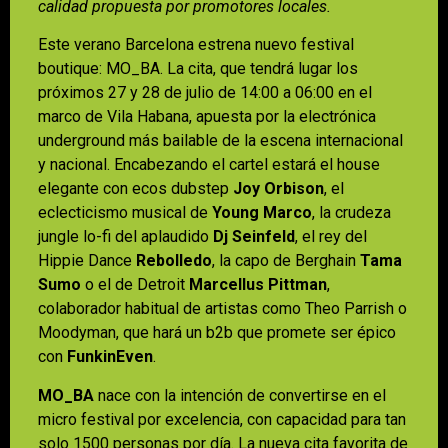
calidad propuesta por promotores locales.
Este verano Barcelona estrena nuevo festival
boutique: MO_BA. La cita, que tendrá lugar los
próximos 27 y 28 de julio de 14:00 a 06:00 en el
marco de Vila Habana, apuesta por la electrónica
underground más bailable de la escena internacional
y nacional. Encabezando el cartel estará el house
elegante con ecos dubstep
Joy Orbison
, el
eclecticismo musical de
Young Marco
, la crudeza
jungle lo-fi del aplaudido
Dj Seinfeld
, el rey del
Hippie Dance
Rebolledo
, la capo de Berghain
Tama
Sumo
o el de Detroit
Marcellus Pittman
,
colaborador habitual de artistas como Theo Parrish o
Moodyman, que hará un b2b que promete ser épico
con
FunkinEven
.
MO_BA
nace con la intención de convertirse en el
micro festival por excelencia, con capacidad para tan
solo 1500 personas por día. La nueva cita favorita de