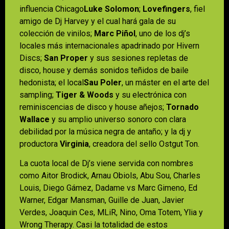
influencia Chicago
Luke Solomon
;
Lovefingers
, fiel
amigo de Dj Harvey y el cual hará gala de su
colección de vinilos;
Marc Piñol
, uno de los dj’s
locales más internacionales apadrinado por Hivern
Discs;
San Proper
y sus sesiones repletas de
disco, house y demás sonidos teñidos de baile
hedonista; el local
Sau Poler
, un máster en el arte del
sampling;
Tiger & Woods
y su electrónica con
reminiscencias de disco y house añejos;
Tornado
Wallace
y su amplio universo sonoro con clara
debilidad por la música negra de antaño; y la dj y
productora
Virginia
, creadora del sello Ostgut Ton.
La cuota local de Dj’s viene servida con nombres
como Aitor Brodick, Arnau Obiols, Abu Sou, Charles
Louis, Diego Gámez, Dadame vs Marc Gimeno, Ed
Warner, Edgar Mansman, Guille de Juan, Javier
Verdes, Joaquin Ces, MLiR, Nino, Oma Totem, Ylia y
Wrong Therapy. Casi la totalidad de estos