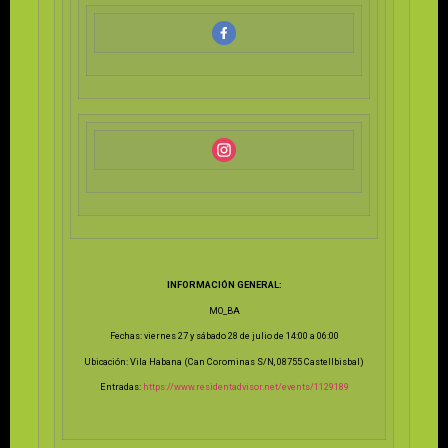
INFORMACIÓN GENERAL:
MO_BA
Fechas: viernes 27 y sábado 28 de julio de 14:00 a 06:00
Ubicación: Vila Habana (Can Corominas S/N, 08755 Castellbisbal)
Entradas:
https://www.residentadvisor.
net/events/1129189