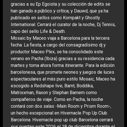
gracias a su Ep Egoista y su colección de edits se
han ganado a público y crítica; y Dauwd, que ya ha
publicado en sellos como Kompakt y Ghostly
International. Cerrará el curator de la noche, Dj Tennis,
capo del sello Life & Death.
Mosaic by Maceo viaja a Barcelona para la tercera
fecha. La fiesta, a cargo del consagradísimo dj y
productor Maceo Plex, se ha consolidado este
verano en Pacha (Ibiza) gracias a su residencia cada
martes y toma ahora forma itinerante. Para la edición
barcelonesa, que promete neones y juegos de luces
espectaculares al más puro estilo Mosaic, Maceo ha
escogido a Redshape live, Barnt, Boddika,
Matrixxman, Raxon y Stephan Barnem como
compañeros de viaje. Como en Pacha, la noche
contará con dos salas -Main Room y Prism Room-,
un hecho excepcional en Hivernacle Pop Up Club
Barcelona. Hivernacle pop up club Barcelona cerrará
sus puertas este 2016 el 18 de diciembre durante el