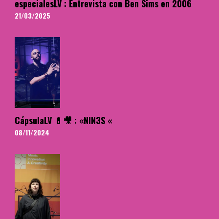
especialesLV : Entrevista con Ben Sims en 2006
21/03/2025
CápsulaLV 💊🎥 : «NIN3S «
08/11/2024