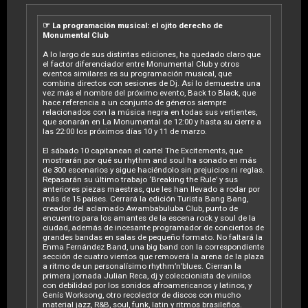
☞ La programación musical: el ojito derecho de
Monumental Club
A lo largo de sus distintas ediciones, ha quedado claro que
el factor diferenciador entre Monumental Club y otros
eventos similares es su programación musical, que
combina directos con sesiones de Dj. Así lo demuestra una
vez más el nombre del próximo evento, Back to Black, que
hace referencia a un conjunto de géneros siempre
relacionados con la música negra en todas sus vertientes,
que sonarán en La Monumental de 12:00 y hasta su cierre a
las 22:00 los próximos días 10 y 11 de marzo.
El sábado 10 capitanean el cartel The Excitements, que
mostrarán por qué su rhythm and soul ha sonado en más
de 300 escenarios y sigue haciéndolo sin prejuicios ni reglas.
Repasarán su último trabajo ‘Breaking the Rule’ y sus
anteriores piezas maestras, que les han llevado a rodar por
más de 15 países. Cerrará la edición Turista Bang Bang,
creador del aclamado Awambabuluba Club, punto de
encuentro para los amantes de la escena rock y soul de la
ciudad, además de incesante programador de conciertos de
grandes bandas en salas de pequeño formato. No faltará la
Enma Fernández Band, una big band con la correspondiente
sección de cuatro vientos que removerá la arena de la plaza
a ritmo de un personalísimo rhythm’n’blues. Cierran la
primera jornada Julian Reca, dj y coleccionista de vinilos
con debilidad por los sonidos afroamericanos y latinos, y
Genís Worksong, otro recolector de discos con mucho
material jazz, R&B, soul, funk, latin y ritmos brasileños.