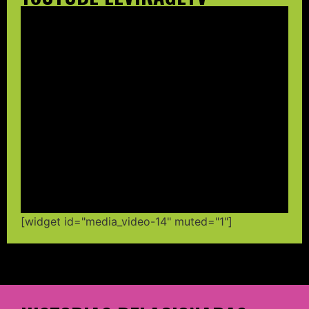
[widget id="media_video-14" muted="1"]