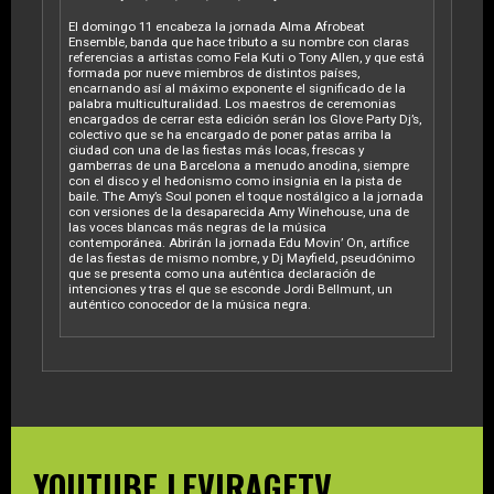
El domingo 11 encabeza la jornada Alma Afrobeat
Ensemble, banda que hace tributo a su nombre con claras
referencias a artistas como Fela Kuti o Tony Allen, y que está
formada por nueve miembros de distintos países,
encarnando así al máximo exponente el significado de la
palabra multiculturalidad. Los maestros de ceremonias
encargados de cerrar esta edición serán los Glove Party Dj’s,
colectivo que se ha encargado de poner patas arriba la
ciudad con una de las fiestas más locas, frescas y
gamberras de una Barcelona a menudo anodina, siempre
con el disco y el hedonismo como insignia en la pista de
baile. The Amy’s Soul ponen el toque nostálgico a la jornada
con versiones de la desaparecida Amy Winehouse, una de
las voces blancas más negras de la música
contemporánea. Abrirán la jornada Edu Movin’ On, artífice
de las fiestas de mismo nombre, y Dj Mayfield, pseudónimo
que se presenta como una auténtica declaración de
intenciones y tras el que se esconde Jordi Bellmunt, un
auténtico conocedor de la música negra.
YOUTUBE LEVIRAGETV