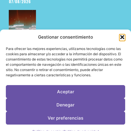
07/08/2026
Gestionar consentimiento
Para ofrecer las mejores experiencias, utilizamos tecnologías como las
cookies para almacenar y/o acceder a la información del dispositivo. El
consentimiento de estas tecnologías nos permitirá procesar datos como
El underground en Ibiza es cosa de Pyramid
el comportamiento de navegación o las identificaciones únicas en este
06/08/2026
sitio. No consentir o retirar el consentimiento, puede afectar
negativamente a ciertas características y funciones.
Aceptar
LeVirageTV © Todos los derechos reservados 2026
Denegar
Desarrollo web por OrigenDigital
Contacto: info@leviragetv
Ver preferencias