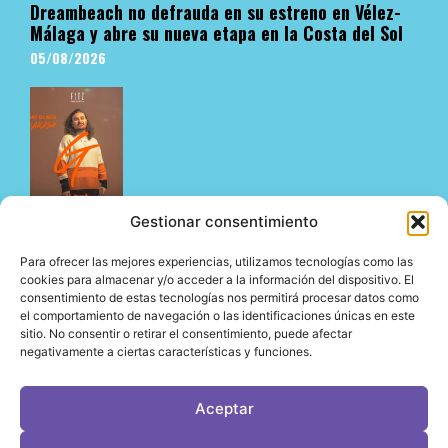
Dreambeach no defrauda en su estreno en Vélez-
Málaga y abre su nueva etapa en la Costa del Sol
05/08/2026
Gestionar consentimiento
Fitz Mallorca presenta un agosto de primer nivel
Para ofrecer las mejores experiencias, utilizamos tecnologías como las
con algunos de los nombres más influyentes de la
cookies para almacenar y/o acceder a la información del dispositivo. El
consentimiento de estas tecnologías nos permitirá procesar datos como
escena electrónica internacional
el comportamiento de navegación o las identificaciones únicas en este
05/08/2026
sitio. No consentir o retirar el consentimiento, puede afectar
negativamente a ciertas características y funciones.
Aceptar
LeVirageTV © Todos los derechos reservados 2026