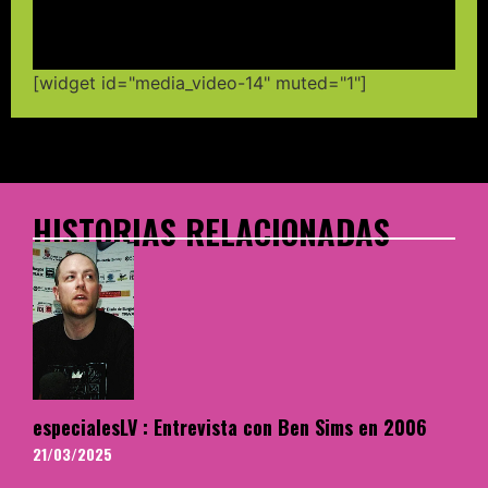
[widget id="media_video-14" muted="1"]
HISTORIAS RELACIONADAS
especialesLV : Entrevista con Ben Sims en 2006
21/03/2025