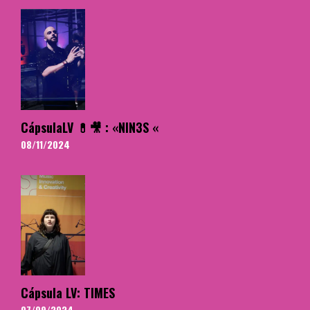
CápsulaLV 💊🎥 : «NIN3S «
08/11/2024
Cápsula LV: TIMES
07/09/2024