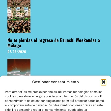
No te pierdas el regreso de Brunch! Weekender a
Málaga
07/08/2026
Gestionar consentimiento
Para ofrecer las mejores experiencias, utilizamos tecnologías como las
cookies para almacenar y/o acceder a la información del dispositivo. El
consentimiento de estas tecnologías nos permitirá procesar datos como
El underground en Ibiza es cosa de Pyramid
el comportamiento de navegación o las identificaciones únicas en este
06/08/2026
sitio. No consentir o retirar el consentimiento, puede afectar