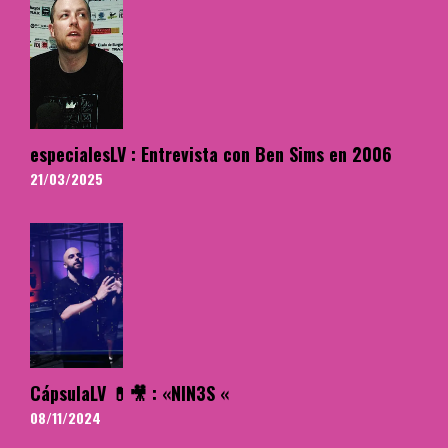
especialesLV : Entrevista con Ben Sims en 2006
21/03/2025
CápsulaLV 💊🎥 : «NIN3S «
08/11/2024