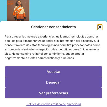
Gestionar consentimiento
Fitz Mallorca presenta un agosto de primer nivel
Para ofrecer las mejores experiencias, utilizamos tecnologías como las
con algunos de los nombres más influyentes de la
cookies para almacenar y/o acceder a la información del dispositivo. El
consentimiento de estas tecnologías nos permitirá procesar datos como
escena electrónica internacional
el comportamiento de navegación o las identificaciones únicas en este
05/08/2026
sitio. No consentir o retirar el consentimiento, puede afectar
negativamente a ciertas características y funciones.
Aceptar
LeVirageTV © Todos los derechos reservados 2026
Denegar
Desarrollo web por OrigenDigital
Contacto: info@leviragetv
Ver preferencias
Política de cookies
Politica de privacidad
Política de Cookies
Política de Privacidad