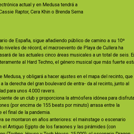
ectrónica actual y en Medusa tendrá a
assie Raptor, Cera Khin o Brenda Serna
nario de España, sigue añadiendo público de camino a su 10º
do niveles de récord, el macroevento de Playa de Cullera ha
sará de las actuales cinco áreas musicales a un total de seis. E
teramente al Hard Techno, el género musical que más fuerte est
e Medusa, y obligará a hacer ajustes en el mapa del recinto, que
a derecha del gran boulevard de entra- da al recinto, junto al
dad para unos 4.000 ravers.
iente de un club y proporciona la atmósfera idónea para disfruta
iones (por encima de 155 beats por minuto) arrasa entre la
el final de la pandemia.
ya se montaron en años anteriores: el mainstage o escenario
n el Antiguo Egipto de los faraones y las pirámides (con
ge (Techno, House y Tech House, 15.000); el escenario Dragon