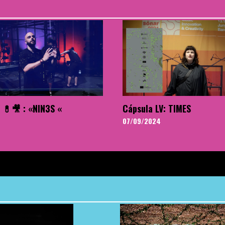
 💊🎥 : «NIN3S «
Cápsula LV: TIMES
07/09/2024