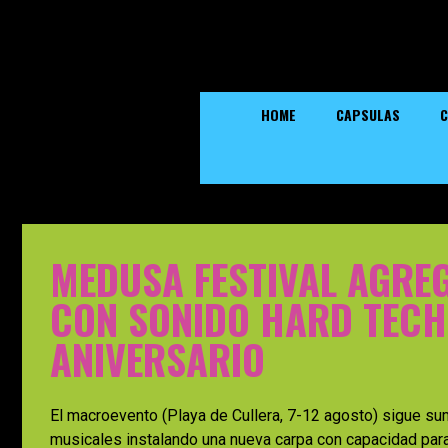
HOME
CAPSULAS
C
MEDUSA FESTIVAL AGRE
CON SONIDO HARD TECH
ANIVERSARIO
El macroevento (Playa de Cullera, 7-12 agosto) sigue su
musicales instalando una nueva carpa con capacidad para 