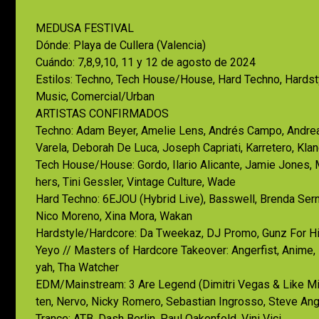
MEDUSA FESTIVAL
Dónde: Playa de Cullera (Valencia)
Cuándo: 7,8,9,10, 11 y 12 de agosto de 2024
Estilos: Techno, Tech House/House, Hard Techno, Hard
Music, Comercial/Urban
ARTISTAS CONFIRMADOS
Techno: Adam Beyer, Amelie Lens, Andrés Campo, Andrea Ol
Varela, Deborah De Luca, Joseph Capriati, Karretero, Kla
Tech House/House: Gordo, Ilario Alicante, Jamie Jones, 
hers, Tini Gessler, Vintage Culture, Wade
Hard Techno: 6EJOU (Hybrid Live), Basswell, Brenda Serna
Nico Moreno, Xina Mora, Wakan
Hardstyle/Hardcore: Da Tweekaz, DJ Promo, Gunz For Hire
Yeyo // Masters of Hardcore Takeover: Angerfist, Anime, 
yah, Tha Watcher
EDM/Mainstream: 3 Are Legend (Dimitri Vegas & Like Mik
ten, Nervo, Nicky Romero, Sebastian Ingrosso, Steve Ang
Trance: ATB, Dash Berlin, Paul Oakenfold, Vini Vici