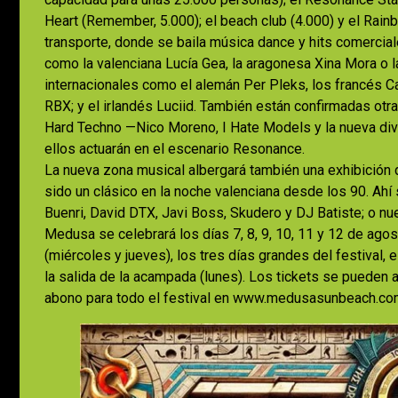
Heart (Remember, 5.000); el beach club (4.000) y el Rain
transporte, donde se baila música dance y hits comercia
como la valenciana Lucía Gea, la aragonesa Xina Mora o la
internacionales como el alemán Per Pleks, los francés C
RBX; y el irlandés Luciid. También están confirmadas otr
Hard Techno —Nico Moreno, I Hate Models y la nueva diva
ellos actuarán en el escenario Resonance.
La nueva zona musical albergará también una exhibición 
sido un clásico en la noche valenciana desde los 90. Ahí
Buenri, David DTX, Javi Boss, Skudero y DJ Batiste; o n
Medusa se celebrará los días 7, 8, 9, 10, 11 y 12 de agos
(miércoles y jueves), los tres días grandes del festival, 
la salida de la acampada (lunes). Los tickets se pueden a
abono para todo el festival en www.medusasunbeach.co