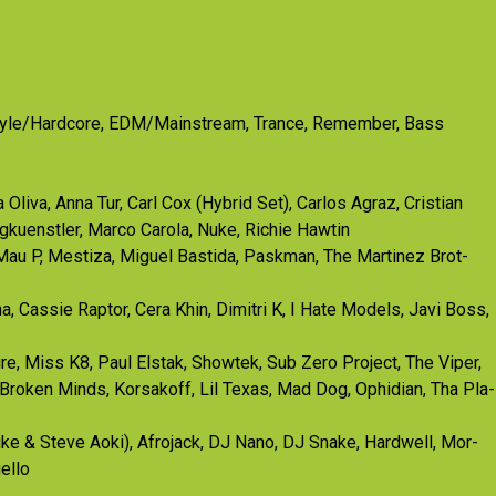
style/Hardcore, EDM/Mainstream, Trance, Remember, Bass
iva, Anna Tur, Carl Cox (Hybrid Set), Carlos Agraz, Cristian
ngkuenstler, Marco Carola, Nuke, Richie Hawtin
Mau P, Mestiza, Miguel Bastida, Paskman, The Martinez Brot-
, Cassie Raptor, Cera Khin, Dimitri K, I Hate Models, Javi Boss,
, Miss K8, Paul Elstak, Showtek, Sub Zero Project, The Viper,
Broken Minds, Korsakoff, Lil Texas, Mad Dog, Ophidian, Tha Pla-
e & Steve Aoki), Afrojack, DJ Nano, DJ Snake, Hardwell, Mor-
ello