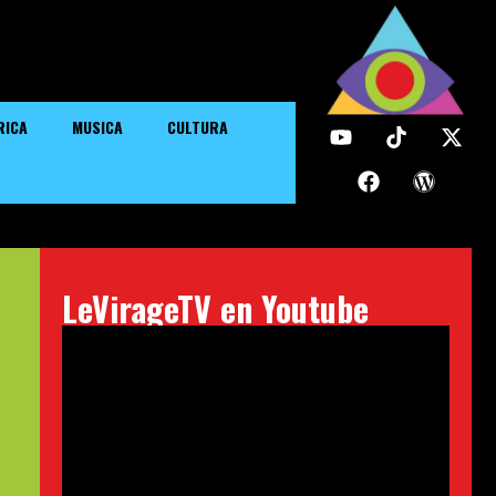
RICA
MUSICA
CULTURA
LeVirageTV en Youtube