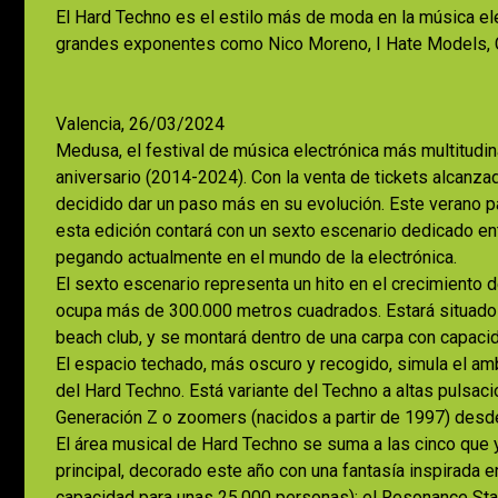
El Hard Techno es el estilo más de moda en la música el
grandes exponentes como Nico Moreno, I Hate Models, C
Valencia, 26/03/2024
Medusa, el festival de música electrónica más multitudi
aniversario (2014-2024). Con la venta de tickets alcanza
decidido dar un paso más en su evolución. Este verano pa
esta edición contará con un sexto escenario dedicado en
pegando actualmente en el mundo de la electrónica.
El sexto escenario representa un hito en el crecimiento d
ocupa más de 300.000 metros cuadrados. Estará situado a l
beach club, y se montará dentro de una carpa con capaci
El espacio techado, más oscuro y recogido, simula el amb
del Hard Techno. Está variante del Techno a altas pulsac
Generación Z o zoomers (nacidos a partir de 1997) desde 
El área musical de Hard Techno se suma a las cinco que 
principal, decorado este año con una fantasía inspirada e
capacidad para unas 25.000 personas); el Resonance Sta