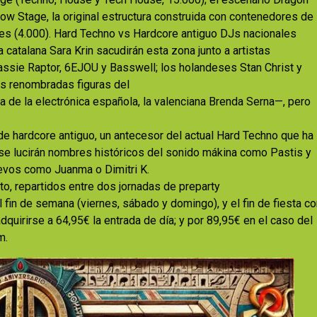
bow Stage, la original estructura construida con contenedores de
les (4.000). Hard Techno vs Hardcore antiguo DJs nacionales
 catalana Sara Krin sacudirán esta zona junto a artistas
assie Raptor, 6EJOU y Basswell; los holandeses Stan Christ y
as renombradas figuras del
 de la electrónica española, la valenciana Brenda Serna—, pero
de hardcore antiguo, un antecesor del actual Hard Techno que ha
 se lucirán nombres históricos del sonido mákina como Pastis y
uevos como Juanma o Dimitri K.
to, repartidos entre dos jornadas de preparty
el fin de semana (viernes, sábado y domingo), y el fin de fiesta c
dquirirse a 64,95€ la entrada de día; y por 89,95€ en el caso del
m.