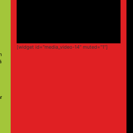
[widget id="media_video-14" muted="1"]
n
á
r