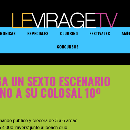
RONICAS
ESPECIALES
CLUBBING
FESTIVALES
AMÉ
CONCURSOS
GA UN SEXTO ESCENARIO
NO A SU COLOSAL 10º
mando público y crecerá de 5 a 6 áreas
4.000 ‘ravers’ junto al beach club