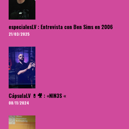
especialesLV : Entrevista con Ben Sims en 2006
21/03/2025
CápsulaLV 💊🎥 : «NIN3S «
08/11/2024