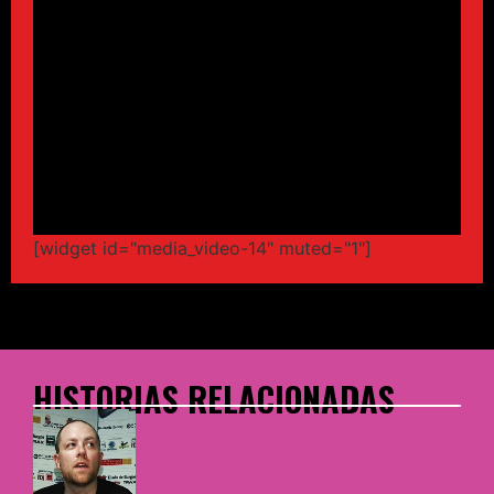
[widget id="media_video-14" muted="1"]
HISTORIAS RELACIONADAS