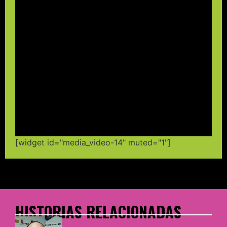
[widget id="media_video-14" muted="1"]
HISTORIAS RELACIONADAS