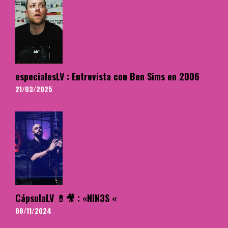
especialesLV : Entrevista con Ben Sims en 2006
21/03/2025
CápsulaLV 💊🎥 : «NIN3S «
08/11/2024