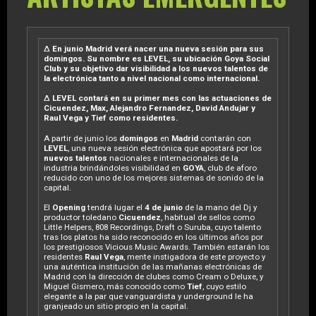
∆
En junio Madrid verá nacer una nueva sesión para sus
domingos. Su nombre es LEVEL, su ubicación Goya Social
Club y su objetivo dar visibilidad a los nuevos talentos de
la electrónica tanto a nivel nacional como internacional.
∆
LEVEL contará en su primer mes con las actuaciones de
Cicuendez, Max, Alejandro Fernandez, David Andujar y
Raul Vega y Tief como residentes.
A partir de junio los
domingos
en
Madrid
contarán con
LEVEL
, una nueva sesión electrónica que apostará por los
nuevos talentos
nacionales e internacionales de la
industria brindándoles visibilidad en
GOYA
, club de aforo
reducido con uno de los mejores sistemas de sonido de la
capital.
El
Opening
tendrá lugar el
4 de junio
de la mano del Dj y
productor toledano
Cicuendez
, habitual de sellos como
Little Helpers, 808 Recordings, Draft o Suruba, cuyo talento
tras los platos ha sido reconocido en los últimos años por
los prestigiosos Vicious Music Awards. También estarán los
residentes
Raul Vega
, mente instigadora de este proyecto y
una auténtica institución de las mañanas electrónicas de
Madrid con la dirección de clubes como Cream o Deluxe, y
Miguel Gismero, más conocido como
Tief
, cuyo estilo
elegante a la par que vanguardista y underground le ha
granjeado un sitio propio en la capital.