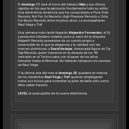
El
domingo 11
será el turno del italiano
Max
y sus ritmos
rápidos en los que la percusión fundamenta todo su estilo.
Una electrónica dinámica que ha conquistado a Pura Vida
Records, Not For Us Records, High Pressuer Records u Only
For Music Records entre muchos otros. Le acompañarán
Raul Vega y Tief.
Una semana más tarde llegarán
Alejandro Fernandez
, el Dj
y productor toledano creador junto a Jairo de la etiqueta
Kelperth Records poseedora de un sonido propio y
reconocible en el que la elegancia y la calidad son las
marcas distintivas; y
David Andujar
, destacada figura de Tip
Tap Records, quien comenzó en la década de los ’90
centrado en el Techno para con el pasar de los años
transitar hasta el Minimal. No faltarán tampoco los sonidos
de Raul Vega.
Y la última cita del mes el
domingo 25
quedará en manos
de los residentes
Raul Vega
y
Tief
quienes desplegarán
todos sus trucos para incendiar la pista de baile sólo como
ellos saben hacerlo.
LEVEL
la avanzadilla de la nueva electrónica.