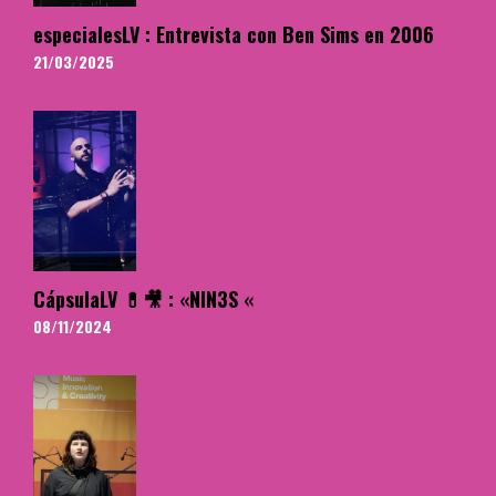
especialesLV : Entrevista con Ben Sims en 2006
21/03/2025
CápsulaLV 💊🎥 : «NIN3S «
08/11/2024