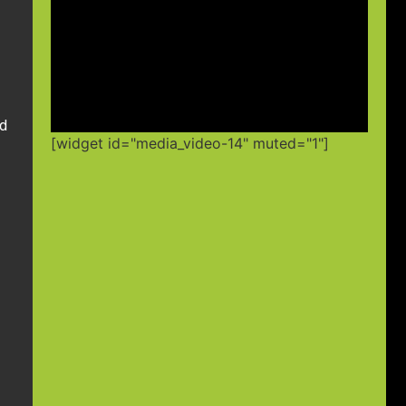
ad
[widget id="media_video-14" muted="1"]