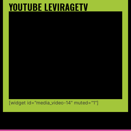
YOUTUBE LEVIRAGETV
[widget id="media_video-14" muted="1"]