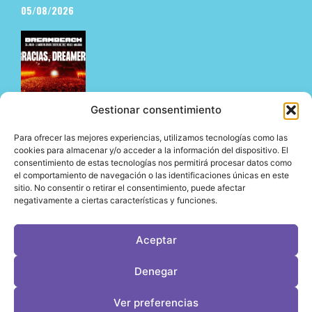
05/08/2026
Gestionar consentimiento
Para ofrecer las mejores experiencias, utilizamos tecnologías como las
Dreambeach no defrauda en su estreno en Vélez-
cookies para almacenar y/o acceder a la información del dispositivo. El
consentimiento de estas tecnologías nos permitirá procesar datos como
Málaga y abre su nueva etapa en la Costa del Sol
el comportamiento de navegación o las identificaciones únicas en este
05/08/2026
sitio. No consentir o retirar el consentimiento, puede afectar
negativamente a ciertas características y funciones.
Aceptar
LeVirageTV © Todos los derechos reservados 2026
Denegar
Desarrollo web por OrigenDigital
Contacto: info@leviragetv
Ver preferencias