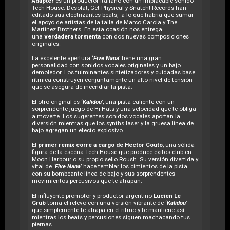
Adapter
es un productor italiano con un implacable sonido
Tech House. Desolat, Get Physical y Snatch! Records han
editado sus electrizantes beats, a lo que habría que sumar
el apoyo de artistas de la talla de Marco Carola y The
Martinez Brothers. En esta ocasión nos entrega
una
verdadera tormenta
con dos nuevas composiciones
originales.
La excelente apertura ‘
Five Nana
’ tiene una gran
personalidad con sonidos vocales originales y un bajo
demoledor. Los fulminantes sintetizadores y cuidadas base
rítmica construyen conjuntamente un alto nivel de tensión
que se asegura de incendiar la pista.
El otro original es ‘
Kalidou
’, una pista caliente con un
sorprendente juego de Hi-Hats y una velocidad que te obliga
a moverte. Los sugerentes sonidos vocales aportan la
diversión mientras que los synths laser y la gruesa linea de
bajo agregan un efecto explosivo.
El
primer remix corre a cargo de Hector Couto
, una sólida
figura de la escena Tech House que produce éxitos club en
Moon Harbour o su propio sello Roush. Su versión divertida y
vital de ‘
Five Nana
’ hace temblar los cimientos de la pista
con su bombeante línea de bajo y sus sorprendentes
movimientos percusivos que te atrapan.
El influyente promotor y productor argentino
Lucien Le
Grub
toma el relevo con una versión vibrante de ‘
Kalidou
’
que simplemente te atrapa en el ritmo y te mantiene así
mientras los beats y percusiones siguen machacando tus
piernas.