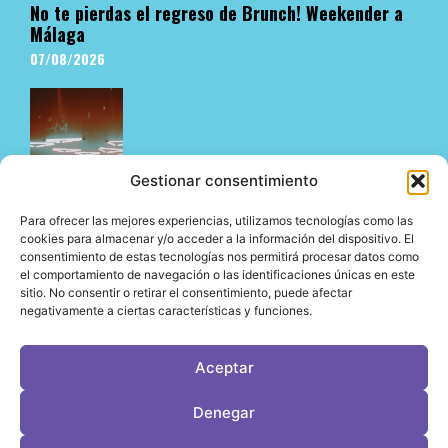
No te pierdas el regreso de Brunch! Weekender a
Málaga
07/08/2026
Gestionar consentimiento
Para ofrecer las mejores experiencias, utilizamos tecnologías como las
cookies para almacenar y/o acceder a la información del dispositivo. El
consentimiento de estas tecnologías nos permitirá procesar datos como
El underground en Ibiza es cosa de Pyramid
el comportamiento de navegación o las identificaciones únicas en este
06/08/2026
sitio. No consentir o retirar el consentimiento, puede afectar
negativamente a ciertas características y funciones.
Aceptar
LeVirageTV © Todos los derechos reservados 2026
Denegar
Desarrollo web por OrigenDigital
Contacto: info@leviragetv