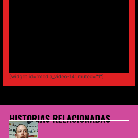
[widget id="media_video-14" muted="1"]
HISTORIAS RELACIONADAS