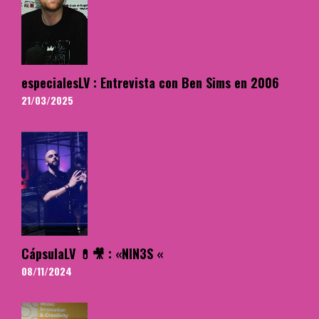
especialesLV : Entrevista con Ben Sims en 2006
21/03/2025
CápsulaLV 💊🎥 : «NIN3S «
08/11/2024