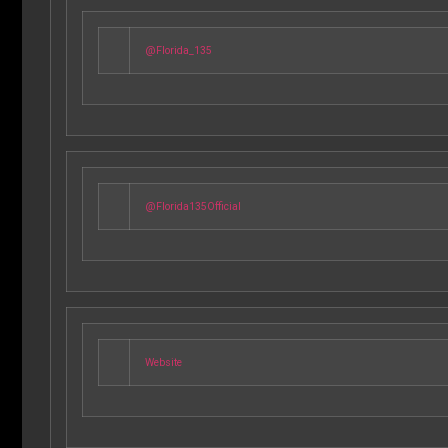
@Florida_135
@Florida135Official
Website