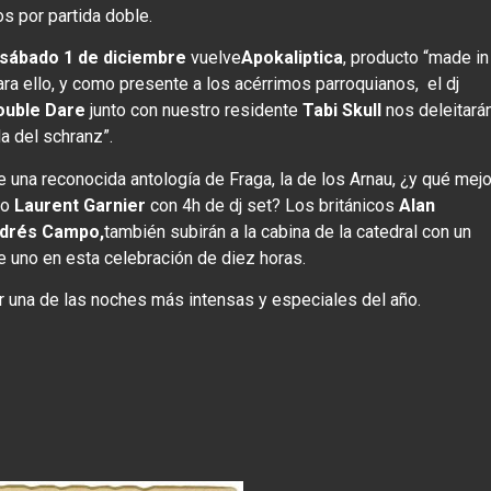
s por partida doble.
sábado 1 de diciembre
vuelve
Apokaliptica
, producto “made in
ra ello, y como presente a los acérrimos parroquianos, el dj
ouble Dare
junto con nuestro residente
Tabi Skull
nos deleitará
a del schranz”.
 una reconocida antología de Fraga, la de los Arnau, ¿y qué mejo
mo
Laurent Garnier
con 4h de dj set? Los británicos
Alan
drés Campo,
también subirán a la cabina de la catedral con un
e uno en esta celebración de diez horas.
ir una de las noches más intensas y especiales del año.