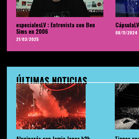
especialesLV : Entrevista con Ben
CápsulaLV
Sims en 2006
08/11/2024
21/03/2025
ÚLTIMAS NOTICIAS
Alucinarás con Jamie Jones b2b
Tienes una