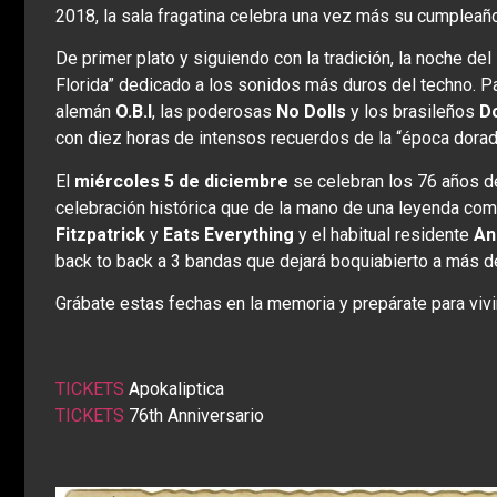
2018, la sala fragatina celebra una vez más su cumpleaño
De primer plato y siguiendo con la tradición, la noche del
Florida” dedicado a los sonidos más duros del techno. Pa
alemán
O.B.I
, las poderosas
No Dolls
y los brasileños
D
con diez horas de intensos recuerdos de la “época dorad
El
miércoles 5 de diciembre
se celebran los 76 años de
celebración histórica que de la mano de una leyenda co
Fitzpatrick
y
Eats Everything
y el habitual residente
An
back to back a 3 bandas que dejará boquiabierto a más d
Grábate estas fechas en la memoria y prepárate para viv
TICKETS
Apokaliptica
T
ICKETS
76th Anniversario