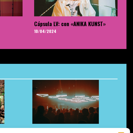
Cápsula LV: con «ANIKA KUNST»
10/04/2024
e Brunch!
El underground en Ibiza es cosa de