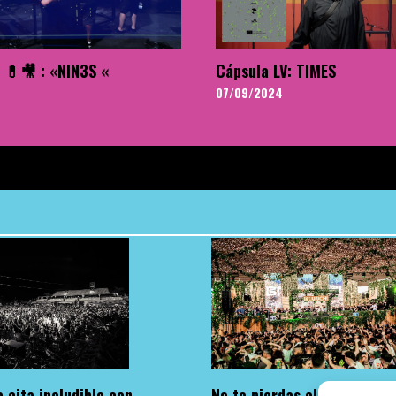
 💊🎥 : «NIN3S «
Cápsula LV: TIMES
07/09/2024
 cita ineludible con
No te pierdas el regreso d