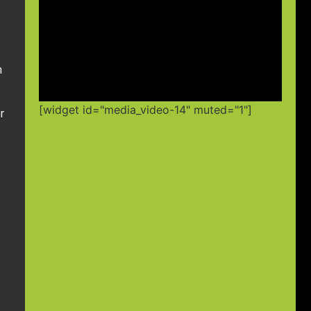
n
[widget id="media_video-14" muted="1"]
r